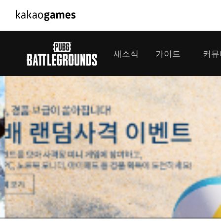
PC/모바일게임
PC게임
새소식
가이드
커뮤
도깨비의세계
배틀그라운
오딘: 발할라 라이징
패스 오브 
공지사항
게임 가이드
플레이어
GM소식
미디어
아키에이지 워
패스 오브 
이벤트
클랜 
아레스 : 라이즈 오브 가디언즈
업데이트
모집 
대회소식
모바일게임
서비스
우마무스메 프리티 더비
내정보
SMiniz
보안센터