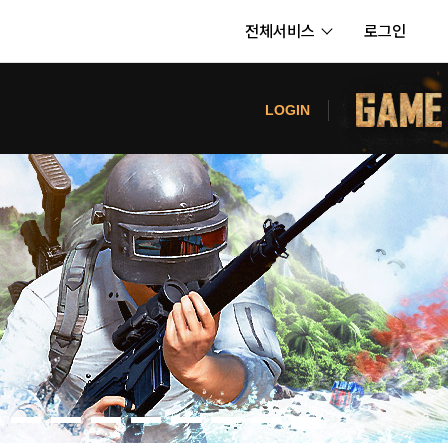
전체서비스
로그인
서비스
터
LOGIN
내정보
보안센터
의신청
고객센터
공지사항
카카오게임즈 PC방
게임코인
게임시간선택제