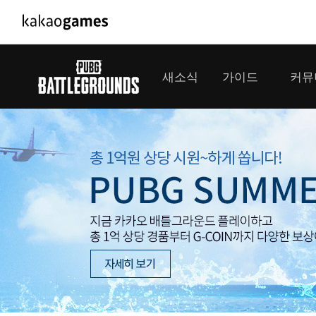
PC/모바일게임
PC게임
새소식
가이드
커뮤
도깨비의세계
배틀그라운드
오딘: 발할라 라이징
패스 오브 엑자
공지사항
게임 가이드
플레이어
GM소식
미디어
아키에이지 워
패스 오브 엑
이벤트
클랜 
아레스 : 라이즈 오브 가디언즈
업데이트
모집 
대회소식