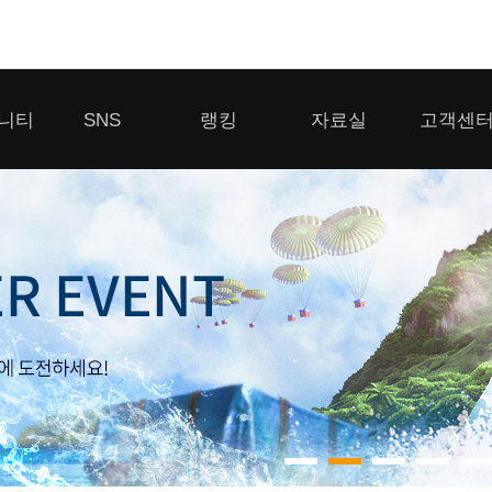
모바일게임
니티
SNS
랭킹
자료실
고객센
우마무스메 프리티 더비
일 2
SMiniz
 게시판
디스코드
클랜 생존 리더보드
다운로드
고객센터
 게시판
유튜브
경쟁전 랭킹
이용제한 이
자일
가디언 테일즈
라운지
톡채널
내 전적 히스토리
보안센터
프린세스 커넥트 Re:Dive
게시판
프렌즈팝콘
프렌즈타운