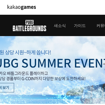
PC/모바일게임
PC게임
새소식
가이드
커뮤
도깨비의세계
배틀그라운
오딘: 발할라 라이징
패스 오브 
공지사항
게임 가이드
플레이어
GM소식
미디어
아키에이지 워
패스 오브 
이벤트
클랜 
아레스 : 라이즈 오브 가디언즈
업데이트
모집 
대회소식
모바일게임
서비스
우마무스메 프리티 더비
내정보
SMiniz
보안센터