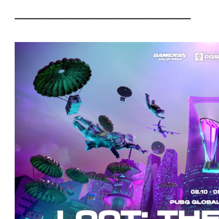
───────────────