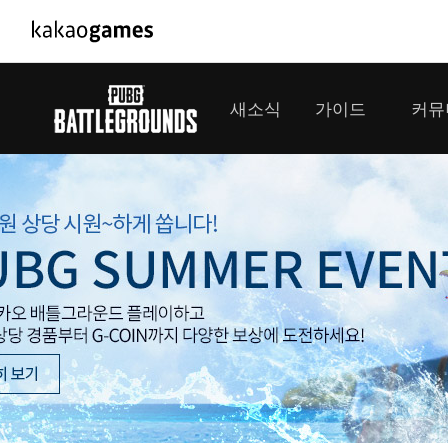
PC/모바일게임
PC게임
새소식
가이드
커뮤
도깨비의세계
배틀그라운
오딘: 발할라 라이징
패스 오브 
공지사항
게임 가이드
플레이어
GM소식
미디어
아키에이지 워
패스 오브 
이벤트
클랜 
아레스 : 라이즈 오브 가디언즈
업데이트
모집 
대회소식
모바일게임
서비스
우마무스메 프리티 더비
내정보
SMiniz
보안센터