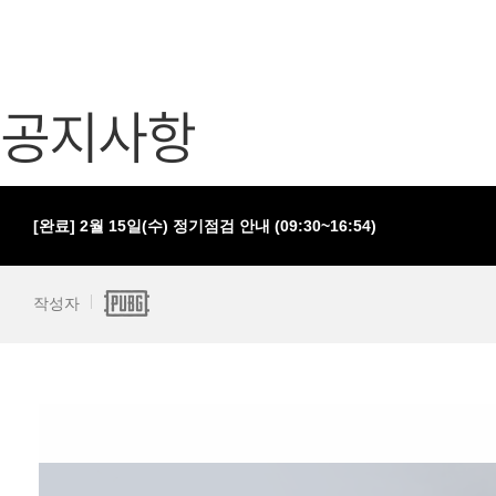
가디언 테일즈
고객센터
프린세스 커넥트 Re:Dive
공지사항
공지사항
프렌즈팝콘
카카오게임
프렌즈타운
게임코인
게임시간선
[완료] 2월 15일(수) 정기점검 안내 (09:30~16:54)
작성자