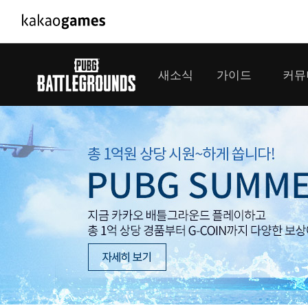
PC/모바일게임
PC게임
새소식
가이드
커뮤
도깨비의세계
배틀그라운드
오딘: 발할라 라이징
패스 오브 엑자
공지사항
게임 가이드
플레이어
GM소식
미디어
아키에이지 워
패스 오브 엑
이벤트
클랜 
아레스 : 라이즈 오브 가디언즈
업데이트
모집 
대회소식