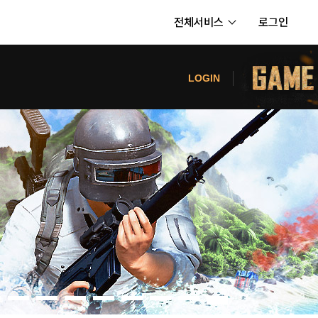
전체서비스
로그인
서비스
터
LOGIN
내정보
보안센터
의신청
고객센터
공지사항
카카오게임즈 PC방
게임코인
게임시간선택제