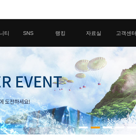
모바일게임
니티
SNS
랭킹
자료실
고객센
우마무스메 프리티 더비
일 2
SMiniz
 게시판
디스코드
클랜 생존 리더보드
다운로드
고객센터
 게시판
유튜브
경쟁전 랭킹
이용제한 이
자일
가디언 테일즈
라운지
톡채널
내 전적 히스토리
보안센터
프린세스 커넥트 Re:Dive
게시판
프렌즈팝콘
프렌즈타운