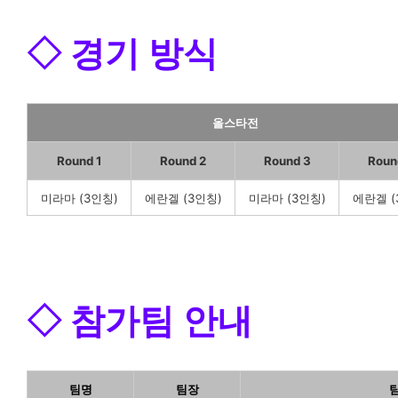
◇ 경기 방식
올스타전
Round 1
Round 2
Round 3
Roun
미라마 (3인칭)
에란겔 (3인칭)
미라마 (3인칭)
에란겔 (
◇ 참가팀 안내
팀명
팀장