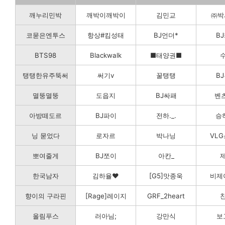
깨누리민박
깨박이깨박이
김민교
㈜박
코묻은엔투스
항상#킴성태
BJ언더*
B
BTS98
Blackwalk
■태양권■
탱탱한유주뚝써
써기v
꿀탱탱
B
멸뚱멸뚱
도읍지
BJ싸패
벤츠
아방떼도르
BJ파이
전하._.
승
닝 묻었다
로자르
박나닝
VL
뽀여줄게
BJ쪼이
아칸_
한국남자
김하율♥
[G5]맛종욱
비제
향이의 구라핀
[Rage]레이지
GRF_2heart
올림푸스
러아님;
강만식
보