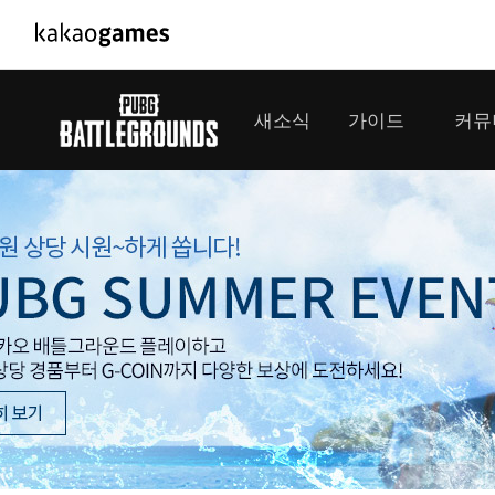
PC/모바일게임
PC게임
새소식
가이드
커뮤
도깨비의세계
배틀그라운
오딘: 발할라 라이징
패스 오브 
공지사항
게임 가이드
플레이어
GM소식
미디어
아키에이지 워
패스 오브 
이벤트
클랜 
아레스 : 라이즈 오브 가디언즈
업데이트
모집 
대회소식
모바일게임
서비스
우마무스메 프리티 더비
내정보
SMiniz
보안센터