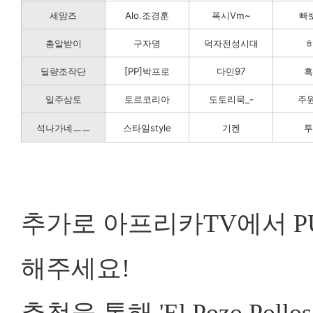
세맘즈
Alo.조경훈
폭시Vm~
빠뽀
총알받이
구자명
덕자전성시대
딜량조작단
[PP]박프로
다민97
흑
일주삼토
토르코리아
도토리묵_-
주원
석나가네ㅡㅡ
스타일style
기켄
투
추가로
아프리카TV에서 P
해주세요!