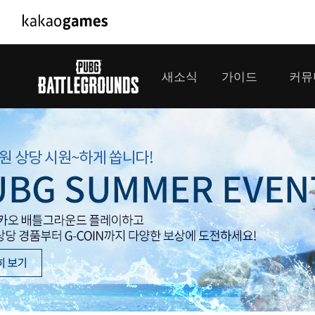
PC/모바일게임
PC게임
새소식
가이드
커뮤
도깨비의세계
배틀그라운
오딘: 발할라 라이징
패스 오브 
공지사항
게임 가이드
플레이어
GM소식
미디어
아키에이지 워
패스 오브 
이벤트
클랜 
아레스 : 라이즈 오브 가디언즈
업데이트
모집 
대회소식
모바일게임
서비스
우마무스메 프리티 더비
내정보
SMiniz
보안센터