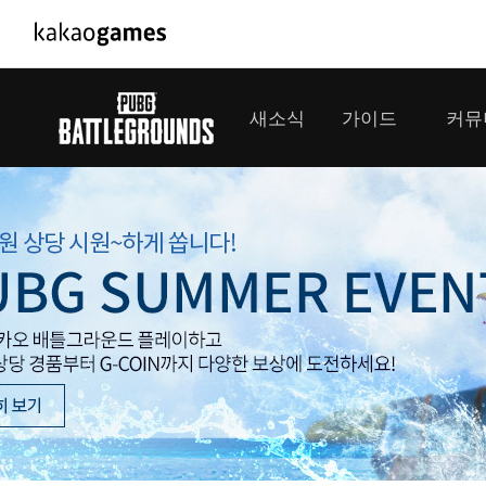
PC/모바일게임
PC게임
새소식
가이드
커뮤
도깨비의세계
배틀그라운
오딘: 발할라 라이징
패스 오브 
공지사항
게임 가이드
플레이어
GM소식
미디어
아키에이지 워
패스 오브 
이벤트
클랜 
아레스 : 라이즈 오브 가디언즈
업데이트
모집 
대회소식
모바일게임
서비스
우마무스메 프리티 더비
내정보
SMiniz
보안센터