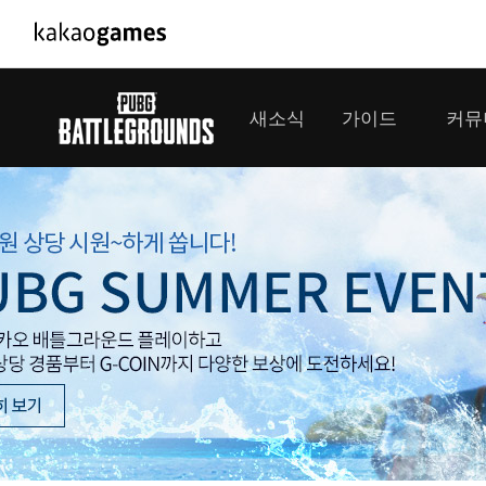
PC/모바일게임
PC게임
새소식
가이드
커뮤
도깨비의세계
배틀그라운
오딘: 발할라 라이징
패스 오브 
공지사항
게임 가이드
플레이어
GM소식
미디어
아키에이지 워
패스 오브 
이벤트
클랜 
아레스 : 라이즈 오브 가디언즈
업데이트
모집 
대회소식
모바일게임
서비스
우마무스메 프리티 더비
내정보
SMiniz
보안센터