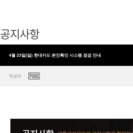
가디언 테일즈
고객센터
프린세스 커넥트 Re:Dive
공지사항
공지사항
프렌즈팝콘
카카오게임
프렌즈타운
게임코인
게임시간선
4월 23일(일) 현대카드 본인확인 시스템 점검 안내
작성자