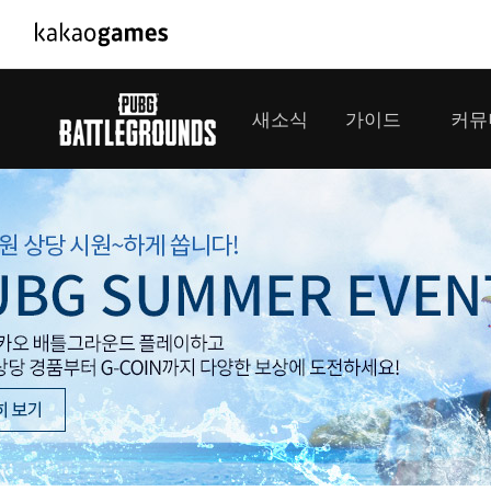
PC/모바일게임
PC게임
새소식
가이드
커뮤
도깨비의세계
배틀그라운
오딘: 발할라 라이징
패스 오브 
공지사항
게임 가이드
플레이어
GM소식
미디어
아키에이지 워
패스 오브 
이벤트
클랜 
아레스 : 라이즈 오브 가디언즈
업데이트
모집 
대회소식
모바일게임
서비스
우마무스메 프리티 더비
내정보
SMiniz
보안센터