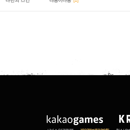
나만의 스킨
냐옹이다옹
[1]