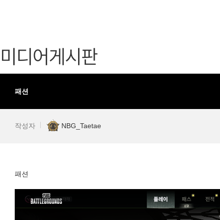
가디언 테일즈
고객센터
프린세스 커넥트 Re:Dive
공지사항
미디어게시판
프렌즈팝콘
카카오게임
프렌즈타운
게임코인
게임시간선
패션
작성자
NBG_Taetae
패션