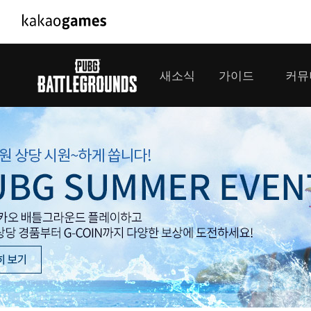
PC/모바일게임
PC게임
새소식
가이드
커뮤
도깨비의세계
배틀그라운
오딘: 발할라 라이징
패스 오브 
공지사항
게임 가이드
플레이어
GM소식
미디어
아키에이지 워
패스 오브 
이벤트
클랜 
아레스 : 라이즈 오브 가디언즈
업데이트
모집 
대회소식
모바일게임
서비스
우마무스메 프리티 더비
내정보
SMiniz
보안센터