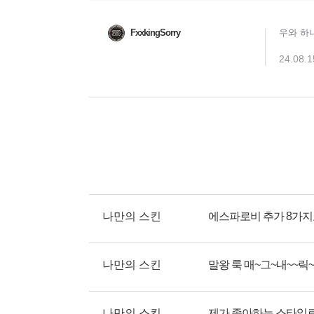
나만의 스킨
에스파로비 추가 8가지로
나만의 스킨
말왕 룩 매~그~내~~릭~!!
나만의 스킨
제가 좋아하는 스타일