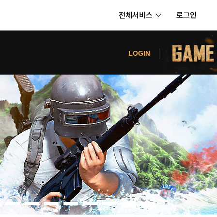
전체서비스
로그인
서비스
터
LOGIN
내정보
보안센터
의신청
고객센터
공지사항
카카오게임즈 PC방
게임코인
게임시간선택제