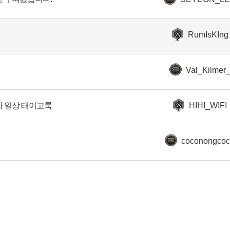
RumIsKIng
Val_Kilmer
과 일상 태이고룩
HIHI_WIFI
coconongco