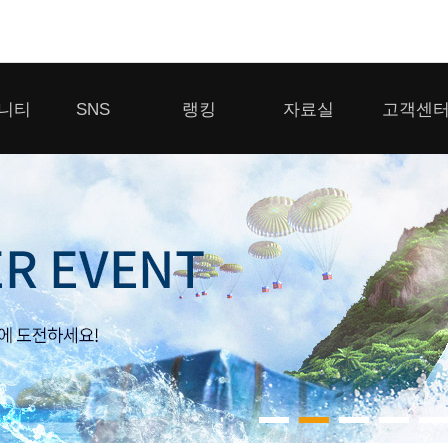
모바일게임
니티
SNS
랭킹
자료실
고객센
우마무스메 프리티 더비
일 2
SMiniz
 게시판
디스코드
클랜 생존 리더보드
다운로드
고객센터
 게시판
유튜브
경쟁전 랭킹
이용제한 이
자일
가디언 테일즈
라운지
톡채널
내 전적 히스토리
보안센터
프린세스 커넥트 Re:Dive
게시판
프렌즈팝콘
프렌즈타운