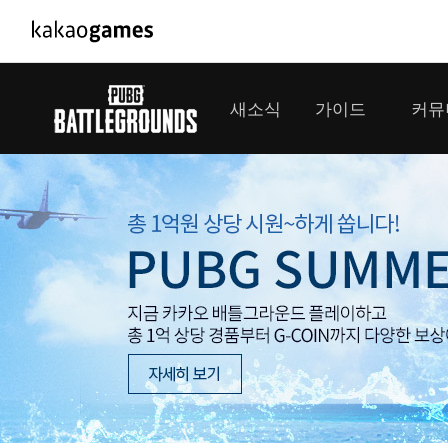
PC/모바일게임
PC게임
새소식
가이드
커뮤
도깨비의세계
배틀그라운드
오딘: 발할라 라이징
패스 오브 엑자
공지사항
게임 가이드
플레이어
GM소식
미디어
아키에이지 워
패스 오브 엑
이벤트
클랜 
아레스 : 라이즈 오브 가디언즈
업데이트
모집 
대회소식