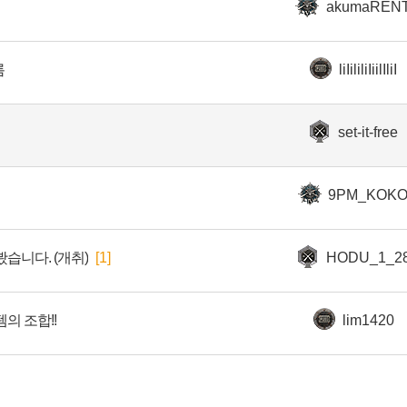
akumaREN
름
liIililiIiilIliI
set-it-free
9PM_KOK
습니다. (개취)
[1]
HODU_1_2
의 조합!!
lim1420