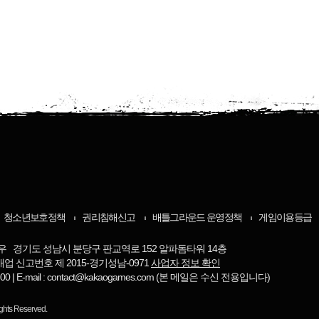
청소년보호정책
권리침해신고
배틀그라운드 운영정책
게임이용등급
우 경기도 성남시 분당구 판교역로 152 알파돔타워 14층
매업 신고번호 제 2015-경기성남-0971
사업자 정보 확인
-8800 | E-mail : contact@kakaogames.com (본 메일은 수신 전용입니다)
ights Reserved.