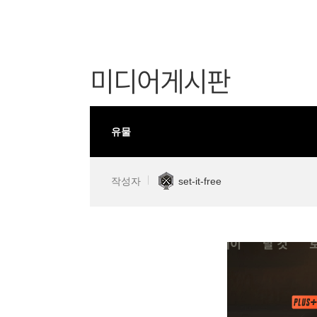
미디어게시판
유물
작성자
set-it-free