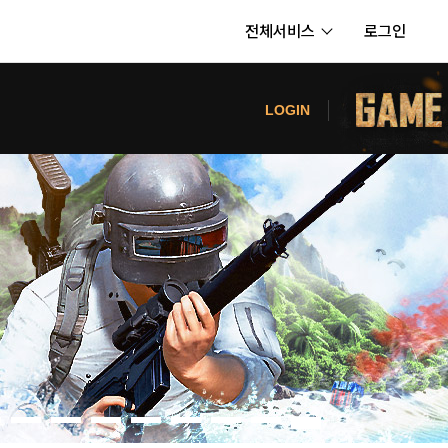
전체서비스
로그인
서비스
터
LOGIN
내정보
보안센터
의신청
고객센터
공지사항
카카오게임즈 PC방
게임코인
게임시간선택제