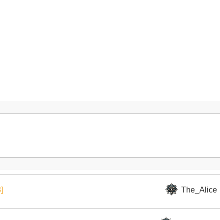
3]
The_Alice