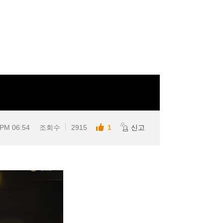
 PM 06:54
조회수
2915
1
신고