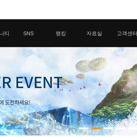
모바일게임
니티
SNS
랭킹
자료실
고객센
우마무스메 프리티 더비
일 2
SMiniz
 게시판
디스코드
클랜 생존 리더보드
다운로드
고객센터
 게시판
유튜브
경쟁전 랭킹
이용제한 이
자일
가디언 테일즈
라운지
톡채널
내 전적 히스토리
보안센터
프린세스 커넥트 Re:Dive
게시판
프렌즈팝콘
프렌즈타운