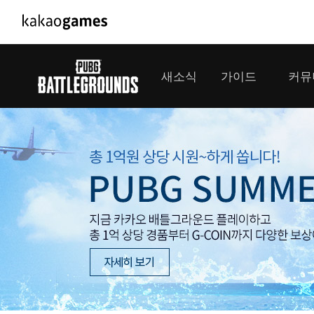
PC/모바일게임
PC게임
새소식
가이드
커뮤
도깨비의세계
배틀그라운드
오딘: 발할라 라이징
패스 오브 엑자
공지사항
게임 가이드
플레이어
GM소식
미디어
아키에이지 워
패스 오브 엑
이벤트
클랜 
아레스 : 라이즈 오브 가디언즈
업데이트
모집 
대회소식