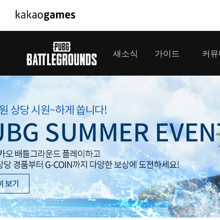
PC/모바일게임
PC게임
새소식
가이드
커뮤
도깨비의세계
배틀그라운
오딘: 발할라 라이징
패스 오브 
공지사항
게임 가이드
플레이어
GM소식
미디어
아키에이지 워
패스 오브 
이벤트
클랜 
아레스 : 라이즈 오브 가디언즈
업데이트
모집 
대회소식
모바일게임
서비스
우마무스메 프리티 더비
내정보
SMiniz
보안센터