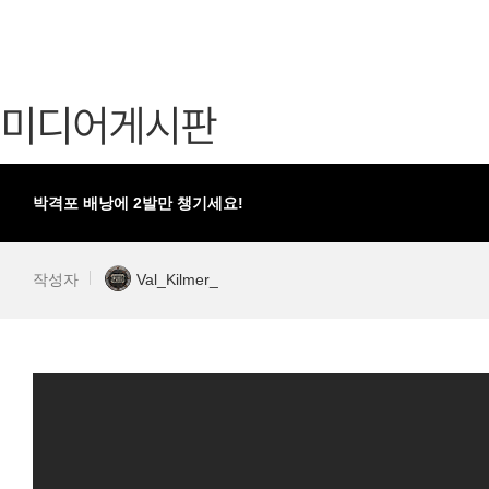
가디언 테일즈
고객센터
프린세스 커넥트 Re:Dive
공지사항
미디어게시판
프렌즈팝콘
카카오게임
프렌즈타운
게임코인
게임시간선
박격포 배낭에 2발만 챙기세요!
작성자
Val_Kilmer_