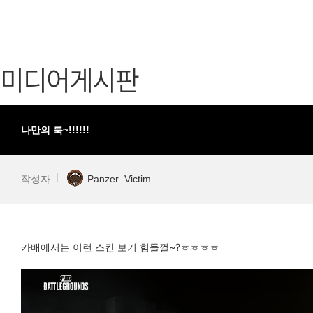
가디언 테일즈
고객센터
프린세스 커넥트 Re:Dive
공지사항
미디어게시판
프렌즈팝콘
카카오게임
프렌즈타운
게임코인
게임시간선
나만의 룩~!!!!!!
작성자
Panzer_Victim
카배에서는 이런 스킨 보기 힘들껄~?ㅎㅎㅎㅎ