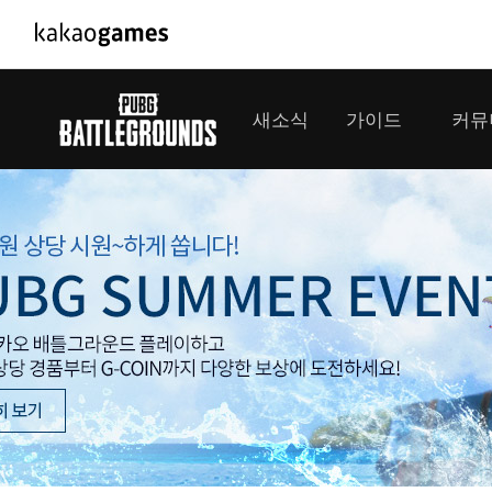
PC/모바일게임
PC게임
새소식
가이드
커뮤
도깨비의세계
배틀그라운
오딘: 발할라 라이징
패스 오브 
공지사항
게임 가이드
플레이어
GM소식
미디어
아키에이지 워
패스 오브 
이벤트
클랜 
아레스 : 라이즈 오브 가디언즈
업데이트
모집 
대회소식
모바일게임
서비스
우마무스메 프리티 더비
내정보
SMiniz
보안센터