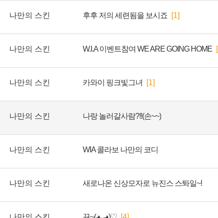
나만의 스킨
후후 저의 세련됨을 보시죠
[1]
나만의 스킨
W.I.A 이벤트참여 WE ARE GOING HOME
나만의 스킨
카와이 핑크빛그녀
[1]
나만의 스킨
나랑 놀러갈사람?!!(손~~)
나만의 스킨
WIA 콜라보 나만의 코디
나만의 스킨
새로나온 신상모자로 뉴진스 스톼일~!
나만의 스킨
뀨~(◕ᴗ̵◕)♡
[4]