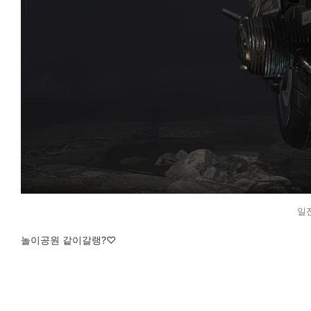
일
놀이공원 같이갈랭?♡