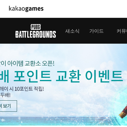
PC/모바일게임
PC게임
새소식
가이드
커뮤
도깨비의세계
배틀그라운
오딘: 발할라 라이징
패스 오브 
공지사항
게임 가이드
플레이어
GM소식
미디어
아키에이지 워
패스 오브 
이벤트
클랜 
아레스 : 라이즈 오브 가디언즈
업데이트
모집 
대회소식
모바일게임
서비스
우마무스메 프리티 더비
내정보
SMiniz
보안센터