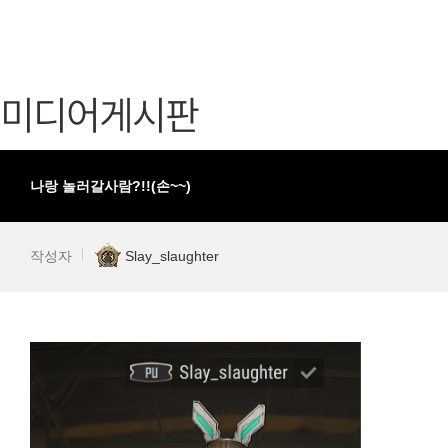
가디언 테일즈
고객센터
프린세스 커넥트 Re:Dive
공지사항
미디어게시판
프렌즈팝콘
카카오게임
프렌즈타운
게임코인
게임시간선
나랑 놀러갈사람?!!(손~~)
작성자
Slay_slaughter