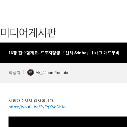
가디언 테일즈
고객센터
프린세스 커넥트 Re:Dive
공지사항
미디어게시판
프렌즈팝콘
카카오게임
프렌즈타운
게임코인
게임시간선
16짱 접수할게요. 프로지망생 『산하 S4nha』ㅣ배그 매드무비
작성자
Mr_JJoon-Youtube
시청해주셔서 감사합니다.
https://youtu.be/2yEqXVoDh1o