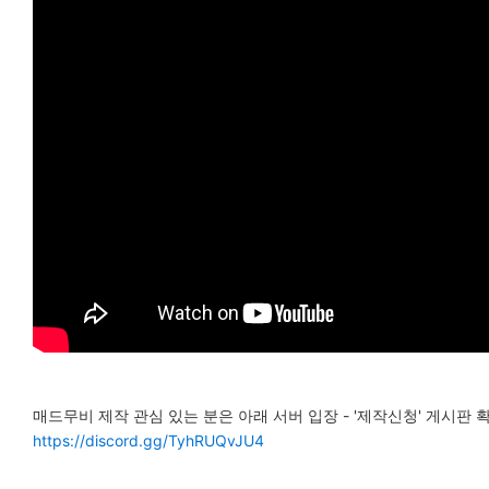
매드무비 제작 관심 있는 분은 아래 서버 입장 - '제작신청' 게시판 확
https://discord.gg/TyhRUQvJU4