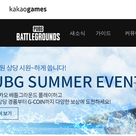
PC/모바일게임
PC게임
새소식
가이드
커뮤
도깨비의세계
배틀그라운
오딘: 발할라 라이징
패스 오브 
공지사항
게임 가이드
플레이어
GM소식
미디어
아키에이지 워
패스 오브 
이벤트
클랜 
아레스 : 라이즈 오브 가디언즈
업데이트
모집 
대회소식
모바일게임
서비스
우마무스메 프리티 더비
내정보
SMiniz
보안센터