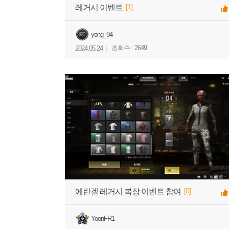
[1]
레거시 이벤트
yong_94
조회수 : 2649
2024.05.24
[0]
에란겔 레거시 복장 이벤트 참여
YoonFR1