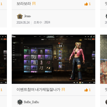
[0]
보라보라
1
1
Jinaa-
조회수 : 2824
2024.05.24
2
[0]
이벤트참여 내가제일잘나가
1
1
BeBe_DuBu