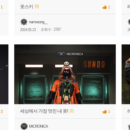
[0]
옷스키
1
1
namseung__
조회수 : 2787
2024.05.23
2
[1]
세상에서 가장 멋진 내 옷!
3
1
MICRONICA