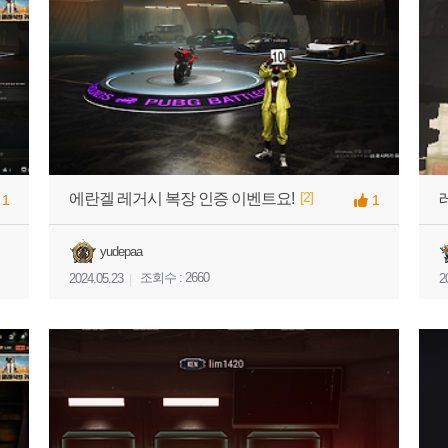
[2]
에란겔 레거시 복장 인증 이벤트요!
1
1
yudepaa
조회수 : 2660
2024.05.23
2