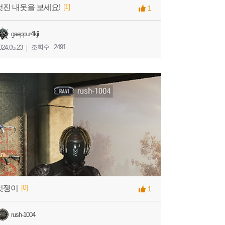
[1]
멋진 내옷을 보세요!
1
gaeppur4kji
조회수 : 2491
024.05.23
[0]
멋쟁이
1
rush-1004