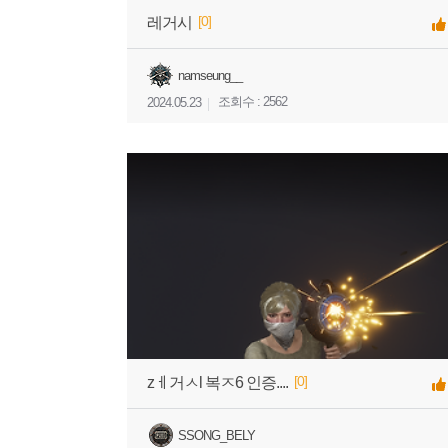
[0]
레거시
namseung__
조회수 : 2562
2024.05.23
[0]
zㅔ거ㅅl 복ㅈ6 인증....
SSONG_BELY