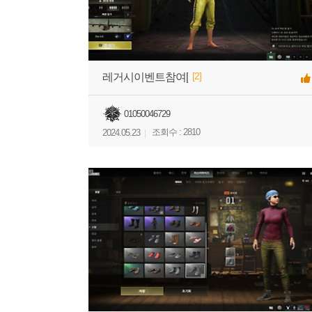
[2]
레거시이벤트참여[
01050046729
조회수 : 2810
2024.05.23