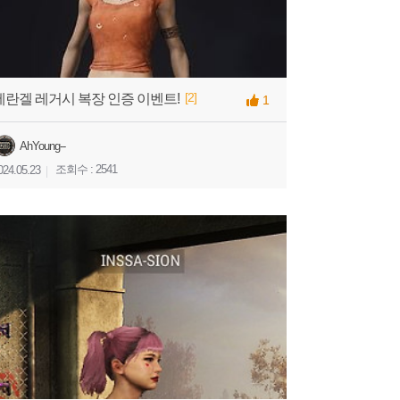
[2]
에란겔 레거시 복장 인증 이벤트!
1
AhYoung--
조회수 : 2541
024.05.23