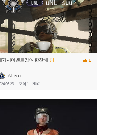
[1]
레거시이벤트참여 한잔해
1
uNL_isuu
조회수 : 2952
024.05.23