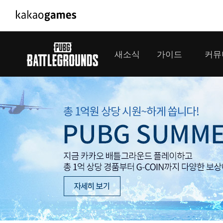
PC/모바일게임
PC게임
새소식
가이드
커뮤
도깨비의세계
배틀그라운드
오딘: 발할라 라이징
패스 오브 엑자
공지사항
게임 가이드
플레이어
GM소식
미디어
아키에이지 워
패스 오브 엑
이벤트
클랜 
아레스 : 라이즈 오브 가디언즈
업데이트
모집 
대회소식