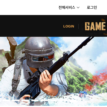
전체서비스
로그인
서비스
터
LOGIN
내정보
보안센터
의신청
고객센터
공지사항
카카오게임즈 PC방
게임코인
게임시간선택제