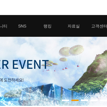
모바일게임
니티
SNS
랭킹
자료실
고객센
우마무스메 프리티 더비
일 2
SMiniz
 게시판
디스코드
클랜 생존 리더보드
다운로드
고객센터
 게시판
유튜브
경쟁전 랭킹
이용제한 이
자일
가디언 테일즈
라운지
톡채널
내 전적 히스토리
보안센터
프린세스 커넥트 Re:Dive
게시판
프렌즈팝콘
프렌즈타운