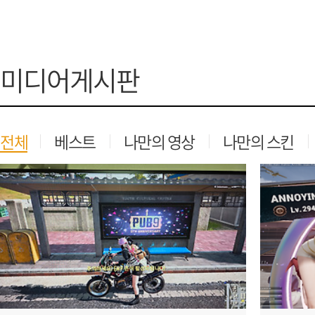
가디언 테일즈
고객센터
프린세스 커넥트 Re:Dive
공지사항
미디어게시판
프렌즈팝콘
카카오게임
프렌즈타운
게임코인
게임시간선
전체
베스트
나만의 영상
나만의 스킨