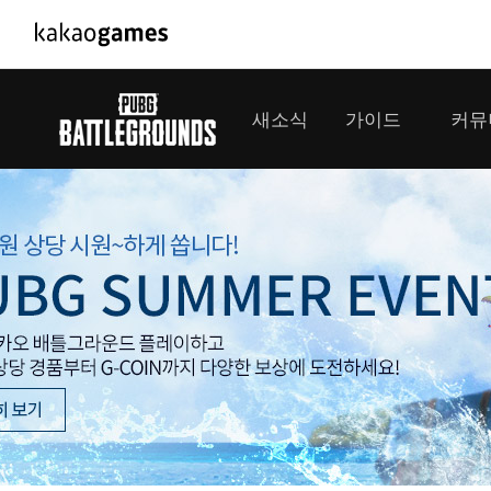
PC/모바일게임
PC게임
새소식
가이드
커뮤
도깨비의세계
배틀그라운
오딘: 발할라 라이징
패스 오브 
공지사항
게임 가이드
플레이어
GM소식
미디어
아키에이지 워
패스 오브 
이벤트
클랜 
아레스 : 라이즈 오브 가디언즈
업데이트
모집 
대회소식
모바일게임
서비스
우마무스메 프리티 더비
내정보
SMiniz
보안센터