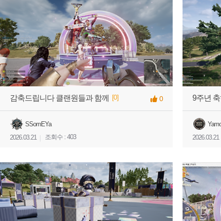
[0]
감축드립니다 클랜원들과 함께
9주년 
0
SSomEYa
Yam
조회수 : 403
2026.03.21
2026.03.21