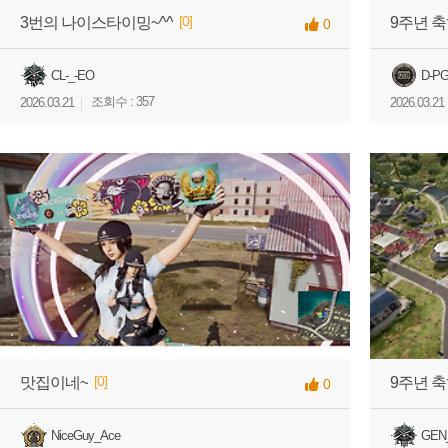
[0]
3번의 나이스타이밍~^^
9주년 축
0
CL-_-EO
D-P
조회수 : 357
2026.03.21
2026.03.21
[0]
맛집이네~
9주년 
0
NiceGuy_Ace
GEN