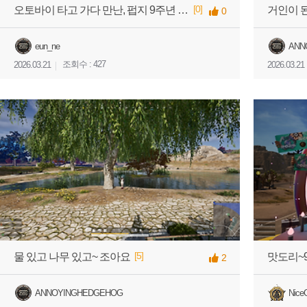
[0]
오토바이 타고 가다 만난, 펍지 9주년 전광판~!
거인이 된
0
eun_ne
ANN
조회수 : 427
2026.03.21
2026.03.21
[5]
물 있고 나무 있고~ 조아요
맛도리~
2
ANNOYINGHEDGEHOG
Nice