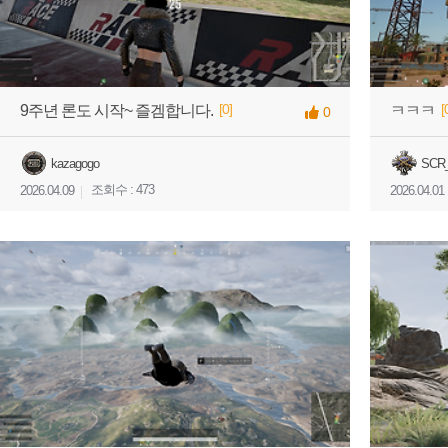
[0]
[
9주년 론도 시작~ 즐겜합니다.
ㅋㅋㅋ
0
kazagogo
SCR
조회수 : 473
2026.04.09
2026.04.01