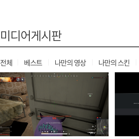
가디언 테일즈
고객센터
프린세스 커넥트 Re:Dive
공지사항
미디어게시판
프렌즈팝콘
카카오게임
프렌즈타운
게임코인
게임시간선
전체
베스트
나만의 영상
나만의 스킨