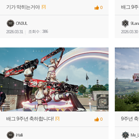
[0]
기가 막히는거야
배그 9
0
ON3UL
9Lan
조회수 : 386
2026.03.31
2026.03.30
[0]
배그 9주년 축하합니다!
9주년 
0
iHalli
Me_L