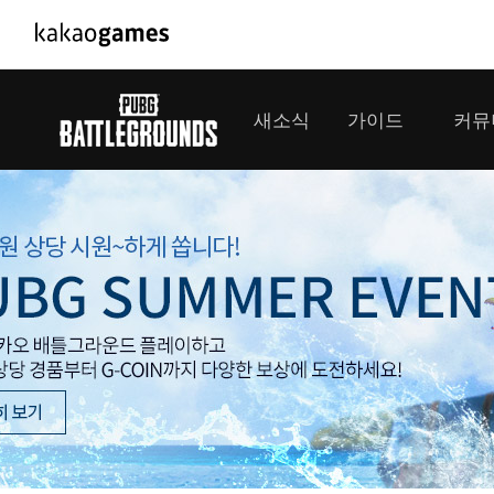
PC/모바일게임
PC게임
새소식
가이드
커뮤
도깨비의세계
배틀그라운
오딘: 발할라 라이징
패스 오브 
공지사항
게임 가이드
플레이어
GM소식
미디어
아키에이지 워
패스 오브 
이벤트
클랜 
아레스 : 라이즈 오브 가디언즈
업데이트
모집 
대회소식
모바일게임
서비스
우마무스메 프리티 더비
내정보
SMiniz
보안센터