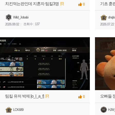
[0]
치킨먹는판인데 지혼자 팀킬3명
0
Wild_Jobabi
dnql
조회수 : 137
2026.08.02
2026.07.22
[0]
팀킬 유저 박제 [o_l_a_f]
0
LCK689
HJM