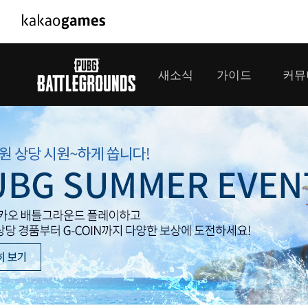
PC/모바일게임
PC게임
새소식
가이드
커뮤
도깨비의세계
배틀그라운
오딘: 발할라 라이징
패스 오브 
공지사항
게임 가이드
플레이어
GM소식
미디어
아키에이지 워
패스 오브 
이벤트
클랜 
아레스 : 라이즈 오브 가디언즈
업데이트
모집 
대회소식
모바일게임
서비스
우마무스메 프리티 더비
내정보
SMiniz
보안센터