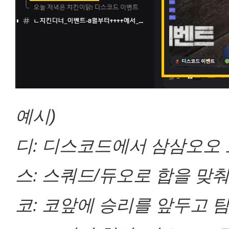
예시)
디: 디스코드에서 삼삼오오
스: 스쿼드/듀오로 합을 맞춰
코: 코앞에 승리를 앞두고 