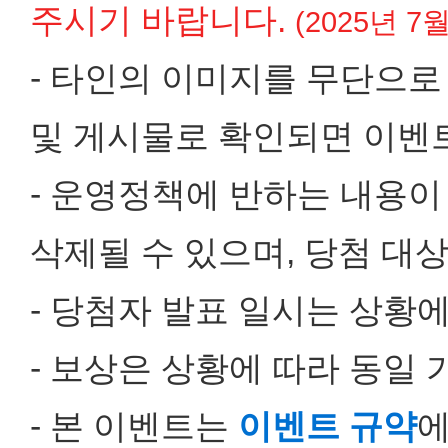
주시기 바랍니다.
(2025년 7월
- 타인의 이미지를 무단으로
및 게시물로 확인되면 이벤
- 운영정책에 반하는 내용이
삭제될 수 있으며, 당첨 대
- 당첨자 발표 일시는 상황에
- 보상은 상황에 따라 동일
- 본 이벤트는
이벤트 규약
에