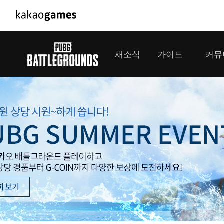
PC/모바일게임
PC게임
새소식
가이드
커뮤
도깨비의세계
배틀그라운
오딘: 발할라 라이징
패스 오브 
공지사항
게임 가이드
플레이어
GM소식
미디어
아키에이지 워
패스 오브 
이벤트
클랜 
아레스 : 라이즈 오브 가디언즈
업데이트
모집 
대회소식
모바일게임
서비스
우마무스메 프리티 더비
내정보
SMiniz
보안센터