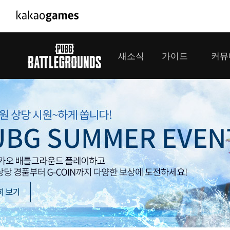
PC/모바일게임
PC게임
새소식
가이드
커뮤
도깨비의세계
배틀그라운
오딘: 발할라 라이징
패스 오브 
공지사항
게임 가이드
플레이어
GM소식
미디어
아키에이지 워
패스 오브 
이벤트
클랜 
아레스 : 라이즈 오브 가디언즈
업데이트
모집 
대회소식
모바일게임
서비스
우마무스메 프리티 더비
내정보
SMiniz
보안센터