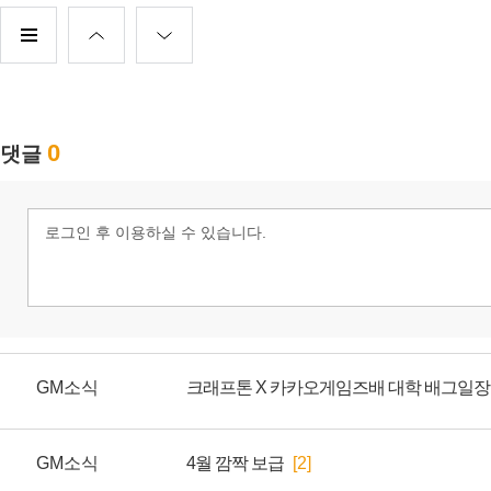
GM소식
크래프톤 X 카카오게임즈배 대학 배그일장
GM소식
4월 깜짝 보급
[2]