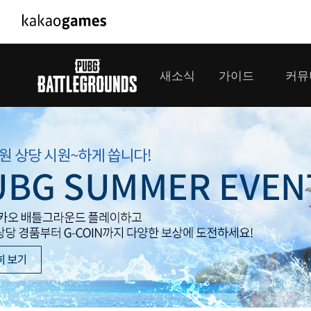
PC/모바일게임
PC게임
새소식
가이드
커뮤
도깨비의세계
배틀그라운
오딘: 발할라 라이징
패스 오브 
공지사항
게임 가이드
플레이어
GM소식
미디어
아키에이지 워
패스 오브 
이벤트
클랜 
아레스 : 라이즈 오브 가디언즈
업데이트
모집 
대회소식
모바일게임
서비스
우마무스메 프리티 더비
내정보
SMiniz
보안센터