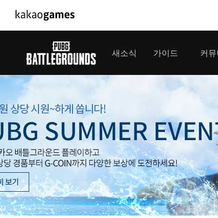
PC/모바일게임
PC게임
새소식
가이드
커뮤
도깨비의세계
배틀그라운
오딘: 발할라 라이징
패스 오브 
공지사항
게임 가이드
플레이어
GM소식
미디어
아키에이지 워
패스 오브 
이벤트
클랜 
아레스 : 라이즈 오브 가디언즈
업데이트
모집 
대회소식
모바일게임
서비스
우마무스메 프리티 더비
내정보
SMiniz
보안센터