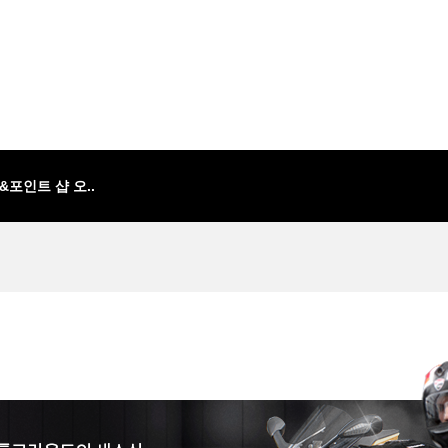
급&포인트 샵 오..