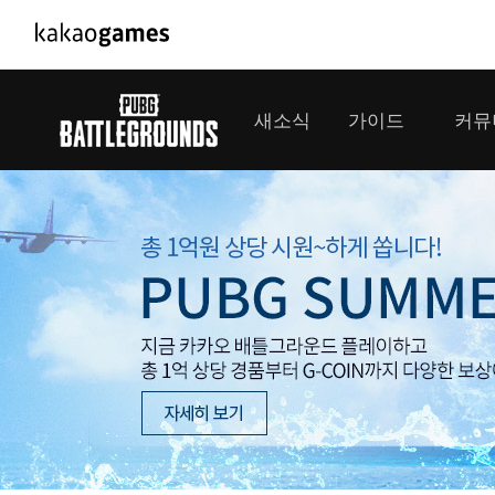
PC/모바일게임
PC게임
새소식
가이드
커뮤
도깨비의세계
배틀그라운드
오딘: 발할라 라이징
패스 오브 엑자
공지사항
게임 가이드
플레이어
GM소식
미디어
아키에이지 워
패스 오브 엑
이벤트
클랜 
아레스 : 라이즈 오브 가디언즈
업데이트
모집 
대회소식