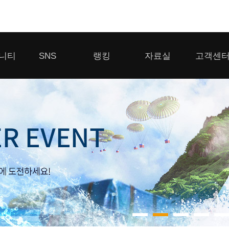
모바일게임
니티
SNS
랭킹
자료실
고객센
우마무스메 프리티 더비
일 2
SMiniz
 게시판
디스코드
클랜 생존 리더보드
다운로드
고객센터
 게시판
유튜브
경쟁전 랭킹
이용제한 이
자일
가디언 테일즈
라운지
톡채널
내 전적 히스토리
보안센터
프린세스 커넥트 Re:Dive
게시판
프렌즈팝콘
프렌즈타운