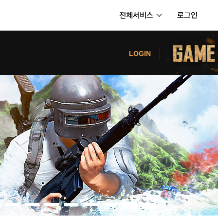
전체서비스
로그인
서비스
터
LOGIN
내정보
보안센터
의신청
고객센터
공지사항
카카오게임즈 PC방
게임코인
게임시간선택제