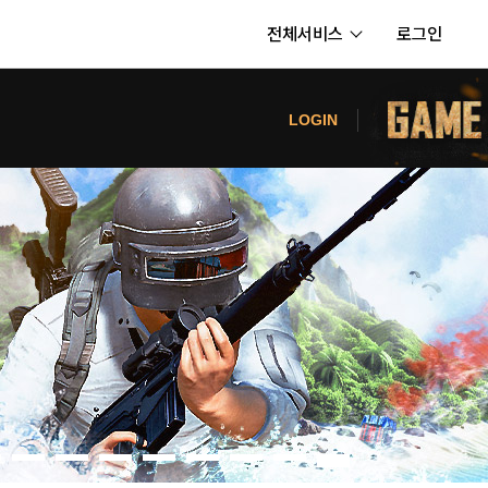
전체서비스
로그인
서비스
터
LOGIN
내정보
보안센터
의신청
고객센터
공지사항
카카오게임즈 PC방
게임코인
게임시간선택제