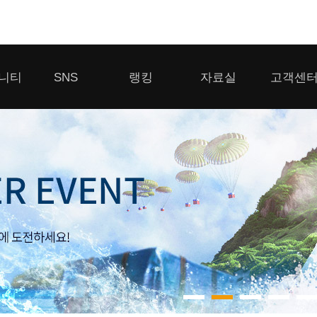
모바일게임
니티
SNS
랭킹
자료실
고객센
우마무스메 프리티 더비
일 2
SMiniz
 게시판
디스코드
클랜 생존 리더보드
다운로드
고객센터
 게시판
유튜브
경쟁전 랭킹
이용제한 이
자일
가디언 테일즈
라운지
톡채널
내 전적 히스토리
보안센터
프린세스 커넥트 Re:Dive
게시판
프렌즈팝콘
프렌즈타운