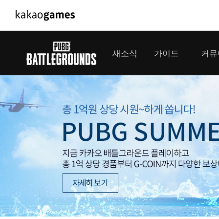
PC/모바일게임
PC게임
새소식
가이드
커뮤
도깨비의세계
배틀그라운드
오딘: 발할라 라이징
패스 오브 엑자
공지사항
게임 가이드
플레이어
GM소식
미디어
아키에이지 워
패스 오브 엑
이벤트
클랜 
아레스 : 라이즈 오브 가디언즈
업데이트
모집 
대회소식