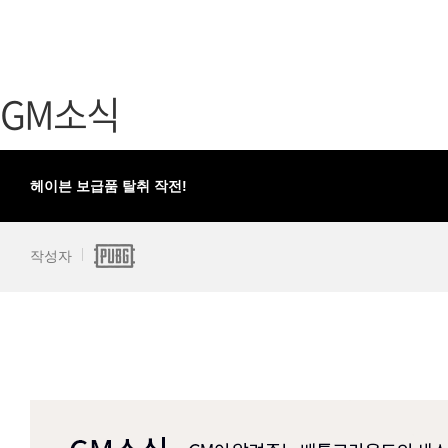
가디언 테일즈
고객센터
프린세스 커넥트 Re:Dive
공지사항
GM소식
프렌즈팝콘
카카오게임
프렌즈타운
게임코인
게임시간선
헤이븐 보급품 탈취 작전!
작성자