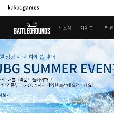
PC/모바일게임
PC게임
새소식
가이드
커뮤
도깨비의세계
배틀그라운
오딘: 발할라 라이징
패스 오브 
공지사항
게임 가이드
플레이어
GM소식
미디어
아키에이지 워
패스 오브 
이벤트
클랜 
아레스 : 라이즈 오브 가디언즈
업데이트
모집 
대회소식
모바일게임
서비스
우마무스메 프리티 더비
내정보
SMiniz
보안센터