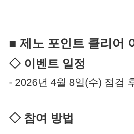
■ 제노 포인트 클리어
◇ 이벤트 일정
- 2026년 4월 8일(수) 점검 후
◇ 참여 방법