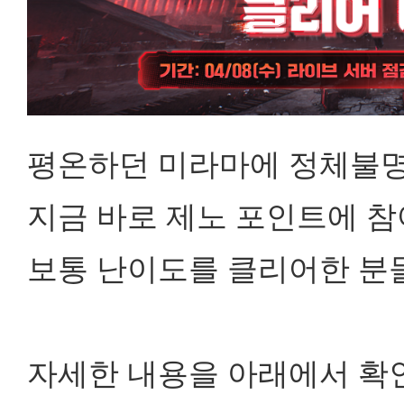
평온하던 미라마에 정체불명
지금 바로 제노 포인트에 
보통 난이도를 클리어한 분들 
자세한 내용을 아래에서 확