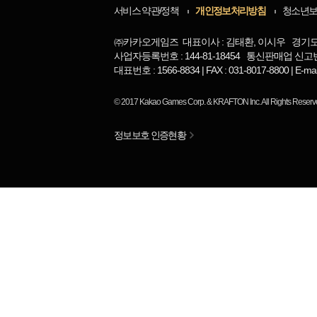
서비스 약관/정책
개인정보처리방침
청소년
㈜카카오게임즈 대표이사 : 김태환, 이시우 경기도 
사업자등록번호 : 144-81-18454 통신판매업 신고번
대표번호 : 1566-8834 | FAX : 031-8017-8800 | 
© 2017
Kakao Games Corp.
&
KRAFTON Inc.
All Rights Reserv
정보보호 인증현황
님
랭킹 정보가
없습니다.