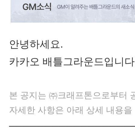
안녕하세요.
카카오 배틀그라운드입니다
본 공지는 ㈜크래프톤으로부터 
자세한 사항은 아래 상세 내용을
─────────────────