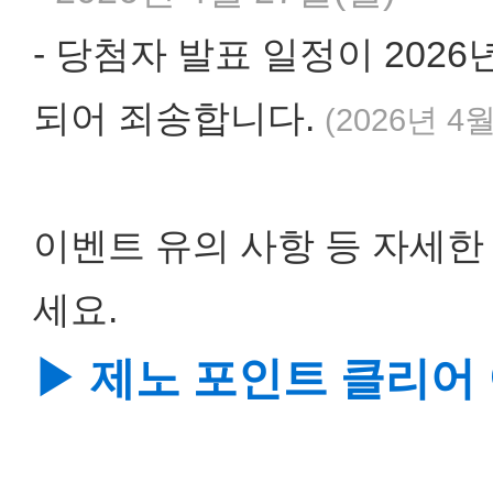
- 당첨자 발표 일정이 2026
되어 죄송합니다.
(2026년 4월
이벤트 유의 사항 등 자세한
세요.
▶ 제노 포인트 클리어