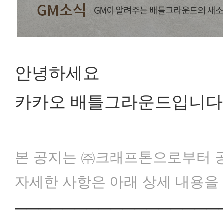
안녕하세요
카카오 배틀그라운드입니다
본 공지는 ㈜크래프톤으로부터 
자세한 사항은 아래 상세 내용을
─────────────────