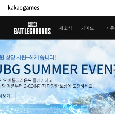
PC/모바일게임
PC게임
새소식
가이드
커뮤
도깨비의세계
배틀그라운
오딘: 발할라 라이징
패스 오브 
공지사항
게임 가이드
플레이어
GM소식
미디어
아키에이지 워
패스 오브 
이벤트
클랜 
아레스 : 라이즈 오브 가디언즈
업데이트
모집 
대회소식
모바일게임
서비스
우마무스메 프리티 더비
내정보
SMiniz
보안센터