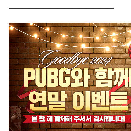
───────────────