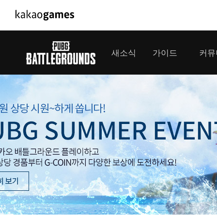
PC/모바일게임
PC게임
새소식
가이드
커뮤
도깨비의세계
배틀그라운
오딘: 발할라 라이징
패스 오브 
공지사항
게임 가이드
플레이어
GM소식
미디어
아키에이지 워
패스 오브 
이벤트
클랜 
아레스 : 라이즈 오브 가디언즈
업데이트
모집 
대회소식
모바일게임
서비스
우마무스메 프리티 더비
내정보
SMiniz
보안센터