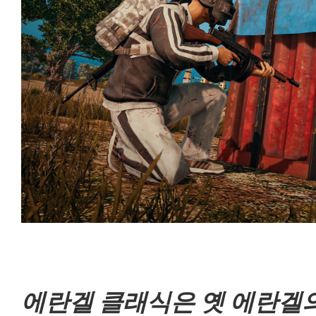
에란겔 클래식은 옛 에란겔