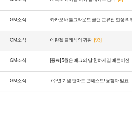
GM소식
카카오 배틀그라운드 클랜 교류전 현장 리뷰
GM소식
에란겔 클래식의 귀환
[93]
GM소식
[종료] 5월은 배그의 달 천하제일 배른이전
GM소식
7주년 기념 팬아트 콘테스트! 당첨자 발표