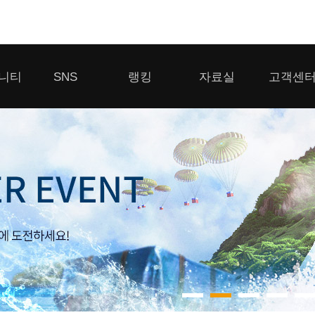
모바일게임
니티
SNS
랭킹
자료실
고객센
우마무스메 프리티 더비
일 2
SMiniz
 게시판
디스코드
클랜 생존 리더보드
다운로드
고객센터
 게시판
유튜브
경쟁전 랭킹
이용제한 이
자일
가디언 테일즈
라운지
톡채널
내 전적 히스토리
보안센터
프린세스 커넥트 Re:Dive
게시판
프렌즈팝콘
프렌즈타운