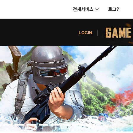
전체서비스
로그인
서비스
터
LOGIN
내정보
보안센터
의신청
고객센터
공지사항
카카오게임즈 PC방
게임코인
게임시간선택제