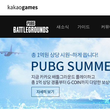
PC/모바일게임
PC게임
새소식
가이드
커뮤
도깨비의세계
배틀그라운드
오딘: 발할라 라이징
패스 오브 엑자
공지사항
게임 가이드
플레이어
GM소식
미디어
아키에이지 워
패스 오브 엑
이벤트
클랜 
아레스 : 라이즈 오브 가디언즈
업데이트
모집 
대회소식