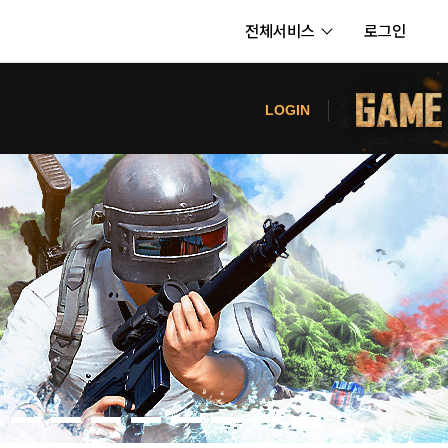
전체서비스
로그인
서비스
터
LOGIN
내정보
보안센터
의신청
고객센터
공지사항
카카오게임즈 PC방
게임코인
게임시간선택제