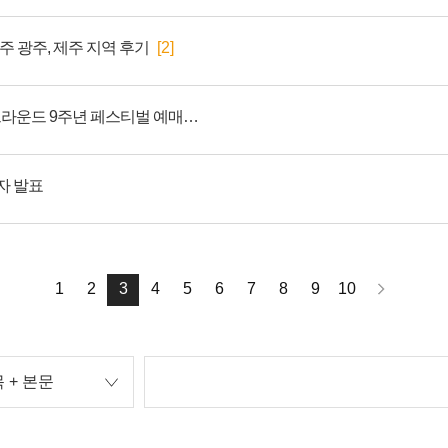
주 광주, 제주 지역 후기
[2]
[추가/수정] 2026 배틀그라운드 9주년 페스티벌 예매 안내
자 발표
1
2
3
4
5
6
7
8
9
10
 + 본문