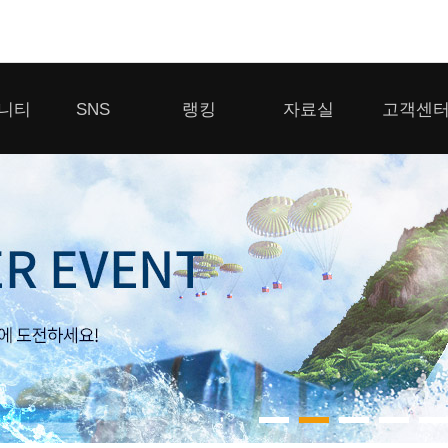
모바일게임
니티
SNS
랭킹
자료실
고객센
우마무스메 프리티 더비
일 2
SMiniz
 게시판
디스코드
클랜 생존 리더보드
다운로드
고객센터
 게시판
유튜브
경쟁전 랭킹
이용제한 이
자일
가디언 테일즈
라운지
톡채널
내 전적 히스토리
보안센터
프린세스 커넥트 Re:Dive
게시판
프렌즈팝콘
프렌즈타운