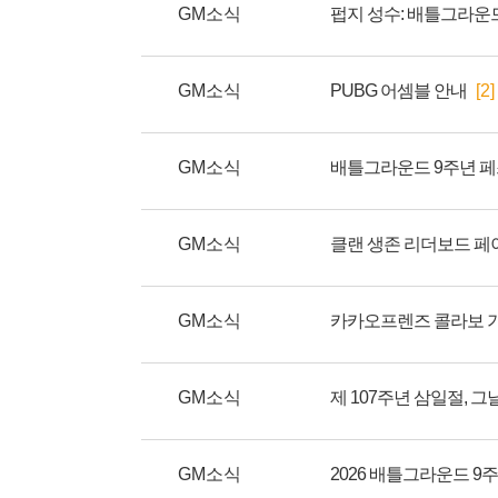
GM소식
펍지 성수: 배틀그라운
GM소식
PUBG 어셈블 안내
[2]
GM소식
GM소식
클랜 생존 리더보드 페
GM소식
카카오프렌즈 콜라보 기
GM소식
제 107주년 삼일절, 
GM소식