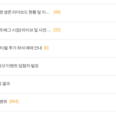
치열한 생존의 기록! 클랜 생존 리더보드 현황 및 이벤트 안내
[48]
치킨스TALK (feat. 전지적 배그 시점) 라이브 및 사연 모집 안내
[32]
페스티벌 추가 좌석 예매 안내
[6]
증샷 이벤트 당첨자 발표
정 결과
이벤트
[464]