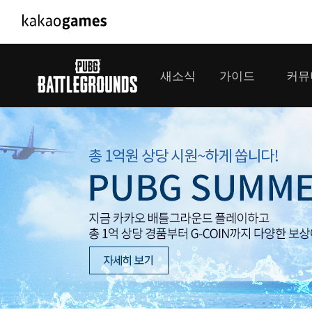
PC/모바일게임
PC게임
새소식
가이드
커뮤
도깨비의세계
배틀그라운드
오딘: 발할라 라이징
패스 오브 엑자
공지사항
게임 가이드
플레이어
GM소식
미디어
아키에이지 워
패스 오브 엑
이벤트
클랜 
아레스 : 라이즈 오브 가디언즈
업데이트
모집 
대회소식