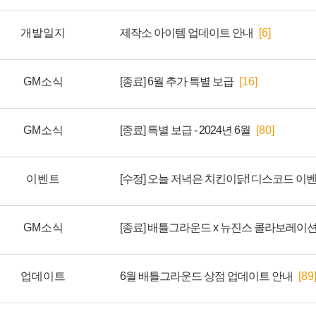
개발일지
제작소 아이템 업데이트 안내
[6]
GM소식
[종료] 6월 추가 특별 보급
[16]
GM소식
[종료] 특별 보급 - 2024년 6월
[80]
이벤트
[수정] 오늘 저녁은 치킨이닭! 디스코드 이
GM소식
[종료] 배틀그라운드 x 뉴진스 콜라보레이
업데이트
6월 배틀그라운드 상점 업데이트 안내
[89