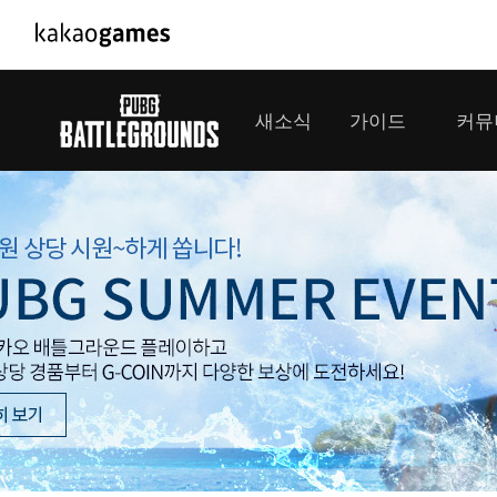
PC/모바일게임
PC게임
새소식
가이드
커뮤
도깨비의세계
배틀그라운
오딘: 발할라 라이징
패스 오브 
공지사항
게임 가이드
플레이어
GM소식
미디어
아키에이지 워
패스 오브 
이벤트
클랜 
아레스 : 라이즈 오브 가디언즈
업데이트
모집 
대회소식
모바일게임
서비스
우마무스메 프리티 더비
내정보
SMiniz
보안센터