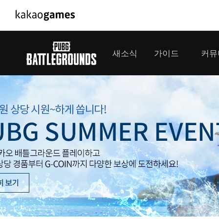
PC/모바일게임
PC게임
새소식
가이드
커뮤
도깨비의세계
배틀그라운
오딘: 발할라 라이징
패스 오브 
공지사항
게임 가이드
플레이어
GM소식
미디어
아키에이지 워
패스 오브 
이벤트
클랜 
아레스 : 라이즈 오브 가디언즈
업데이트
모집 
대회소식
모바일게임
서비스
우마무스메 프리티 더비
내정보
SMiniz
보안센터