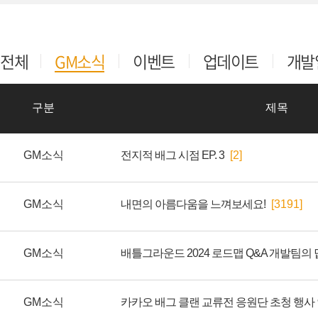
전체
GM소식
이벤트
업데이트
개발
구분
제목
GM소식
전지적 배그 시점 EP. 3
[2]
GM소식
내면의 아름다움을 느껴보세요!
[3191]
GM소식
배틀그라운드 2024 로드맵 Q&A 개발팀의
GM소식
카카오 배그 클랜 교류전 응원단 초청 행사