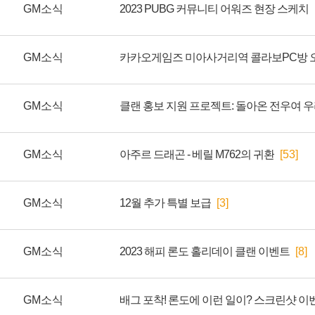
GM소식
2023 PUBG 커뮤니티 어워즈 현장 스케치
GM소식
카카오게임즈 미아사거리역 콜라보PC방 오
GM소식
GM소식
아주르 드래곤 - 베릴 M762의 귀환
[53]
GM소식
12월 추가 특별 보급
[3]
GM소식
2023 해피 론도 홀리데이 클랜 이벤트
[8]
GM소식
배그 포착! 론도에 이런 일이? 스크린샷 이