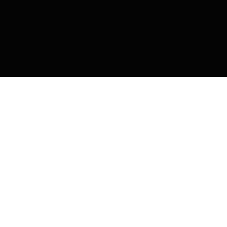
님
랭킹 정보가
없습니다.
평균 순위
위
RP
KDA
ADR