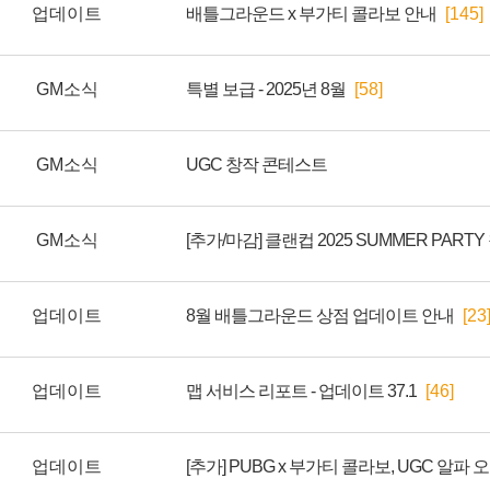
업데이트
배틀그라운드 x 부가티 콜라보 안내
[145]
GM소식
특별 보급 - 2025년 8월
[58]
GM소식
UGC 창작 콘테스트
GM소식
[추가/마감] 클랜컵 2025 SUMMER PART
업데이트
8월 배틀그라운드 상점 업데이트 안내
[23
업데이트
맵 서비스 리포트 - 업데이트 37.1
[46]
업데이트