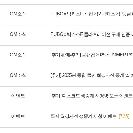
GM소식
GM소식
GM소식
GM소식
[추가] 2025년 통합 클랜 최강자전 중계 및
이벤트
[추가] 디스코드 생중계 시청방 오픈 이벤트
이벤트
클랜 최강자전 생중계 시청 이벤트
[725]