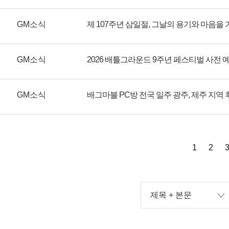
GM소식
제 107주년 삼일절, 그날의 용기와 마음을
GM소식
GM소식
배그마블 PC방 전국 일주 광주, 제주 지역 
1
2
제목 + 본문