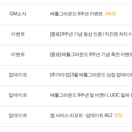
GM소식
배틀그라운드 9주년 이벤트
[464]
이벤트
[종료] 9주년 기념 동상 인증 / 치킨맨 처치
이벤트
[종료] 배틀그라운드 9주년 기념 축전 이벤
업데이트
[추가/수정] 3월 배틀그라운드 상점 업데이
업데이트
업데이트
맵 서비스 리포트 - 업데이트 40.2
[55]