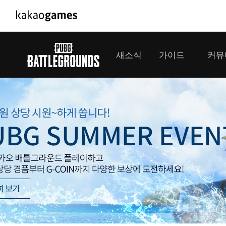
PC/모바일게임
PC게임
새소식
가이드
커뮤
도깨비의세계
배틀그라운
오딘: 발할라 라이징
패스 오브 
공지사항
게임 가이드
플레이어
GM소식
미디어
아키에이지 워
패스 오브 
이벤트
클랜 
아레스 : 라이즈 오브 가디언즈
업데이트
모집 
대회소식
모바일게임
서비스
우마무스메 프리티 더비
내정보
SMiniz
보안센터