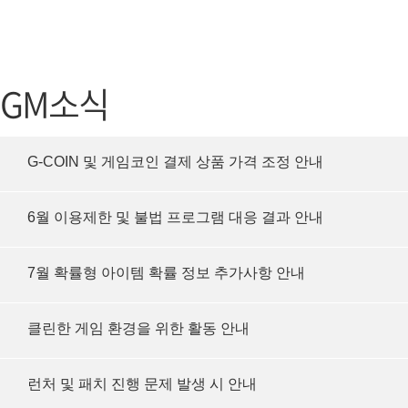
가디언 테일즈
고객센터
프린세스 커넥트 Re:Dive
공지사항
GM소식
프렌즈팝콘
카카오게임
프렌즈타운
게임코인
G-COIN 및 게임코인 결제 상품 가격 조정 안내
게임시간선
6월 이용제한 및 불법 프로그램 대응 결과 안내
7월 확률형 아이템 확률 정보 추가사항 안내
클린한 게임 환경을 위한 활동 안내
런처 및 패치 진행 문제 발생 시 안내