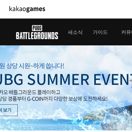
PC/모바일게임
PC게임
새소식
가이드
커뮤
도깨비의세계
배틀그라운
오딘: 발할라 라이징
패스 오브 
공지사항
게임 가이드
플레이어
GM소식
미디어
아키에이지 워
패스 오브 
이벤트
클랜 
아레스 : 라이즈 오브 가디언즈
업데이트
모집 
대회소식
모바일게임
서비스
우마무스메 프리티 더비
내정보
SMiniz
보안센터