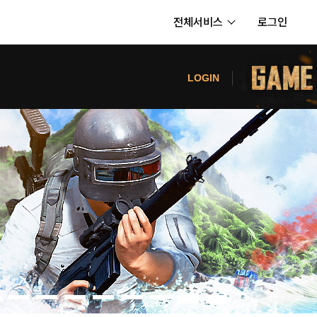
전체서비스
로그인
서비스
터
LOGIN
내정보
보안센터
의신청
고객센터
공지사항
카카오게임즈 PC방
게임코인
게임시간선택제