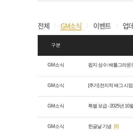
전체
GM소식
이벤트
업
구분
GM소식
펍지 성수: 배틀그라운
GM소식
[추가] 전지적 배그 시점 
GM소식
특별 보급 - 2025년 10
GM소식
한글날 기념
[8]