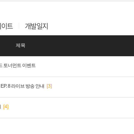
데이트
개발일지
제목
드 토너먼트 이벤트
EP. 8 라이브 방송 안내
[3]
월
[4]