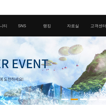
모바일게임
니티
SNS
랭킹
자료실
고객센
우마무스메 프리티 더비
일 2
SMiniz
 게시판
디스코드
클랜 생존 리더보드
다운로드
고객센터
 게시판
유튜브
경쟁전 랭킹
이용제한 이
자일
가디언 테일즈
라운지
톡채널
내 전적 히스토리
보안센터
프린세스 커넥트 Re:Dive
게시판
프렌즈팝콘
프렌즈타운