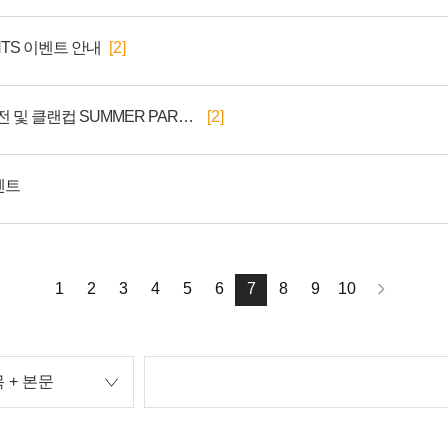
GHTS 이벤트 안내
[2]
2025 통합 클랜 최강자전 및 클랜컵 SUMMER PARTY 후기
[2]
벤트
1
2
3
4
5
6
7
8
9
10
 + 본문