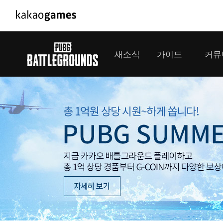
PC/모바일게임
PC게임
새소식
가이드
커뮤
도깨비의세계
배틀그라운드
오딘: 발할라 라이징
패스 오브 엑자
공지사항
게임 가이드
플레이어
GM소식
미디어
아키에이지 워
패스 오브 엑
이벤트
클랜 
아레스 : 라이즈 오브 가디언즈
업데이트
모집 
대회소식