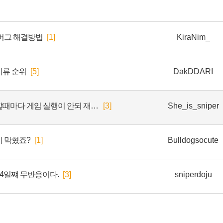
버그 해결방법
[1]
KiraNim_
이류 순위
[5]
DakDDARI
진짜 개짜증난다 패치할때마다 게임 실행이 안되 재설치 해야되
[3]
She_is_sniper
 막혔죠?
[1]
Bulldogsocute
.4일쨰 무반응이다.
[3]
sniperdoju