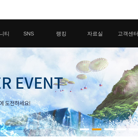
모바일게임
니티
SNS
랭킹
자료실
고객센
우마무스메 프리티 더비
일 2
SMiniz
 게시판
디스코드
클랜 생존 리더보드
다운로드
고객센터
 게시판
유튜브
경쟁전 랭킹
이용제한 이
자일
가디언 테일즈
라운지
톡채널
내 전적 히스토리
보안센터
프린세스 커넥트 Re:Dive
게시판
프렌즈팝콘
프렌즈타운