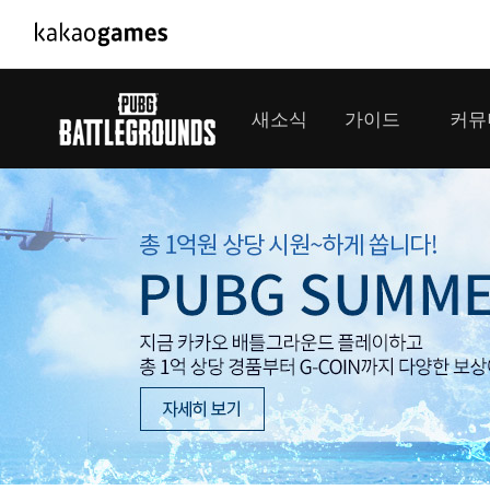
PC/모바일게임
PC게임
새소식
가이드
커뮤
도깨비의세계
배틀그라운드
오딘: 발할라 라이징
패스 오브 엑자
공지사항
게임 가이드
플레이어
GM소식
미디어
아키에이지 워
패스 오브 엑
이벤트
클랜 
아레스 : 라이즈 오브 가디언즈
업데이트
모집 
대회소식