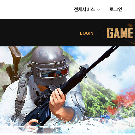
전체서비스
로그인
서비스
터
LOGIN
내정보
보안센터
의신청
고객센터
공지사항
카카오게임즈 PC방
게임코인
게임시간선택제