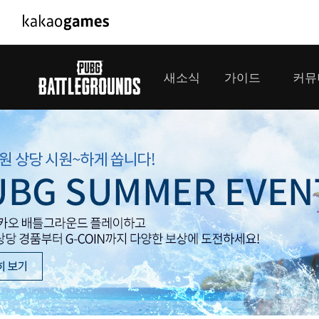
PC/모바일게임
PC게임
새소식
가이드
커뮤
도깨비의세계
배틀그라운
오딘: 발할라 라이징
패스 오브 
공지사항
게임 가이드
플레이어
GM소식
미디어
아키에이지 워
패스 오브 
이벤트
클랜 
아레스 : 라이즈 오브 가디언즈
업데이트
모집 
대회소식
모바일게임
서비스
우마무스메 프리티 더비
내정보
SMiniz
보안센터