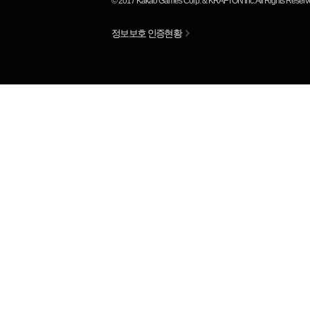
© 2017
Kakao Games Corp.
&
KRAFTON Inc.
All Rights Reserv
정보보호 인증현황
님
랭킹 정보가
없습니다.
평균 순위
위
RP
KDA
ADR