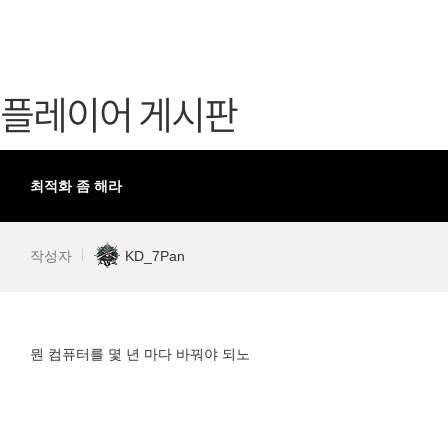
가디언 테일즈
고객센터
프린세스 커넥트 Re:Dive
공지사항
플레이어 게시판
프렌즈팝콘
카카오게임
프렌즈타운
게임코인
게임시간선
최적화 좀 해라
작성자
KD_7Pan
뭔 컴퓨터를 몇 년 마다 바꿔야 되노