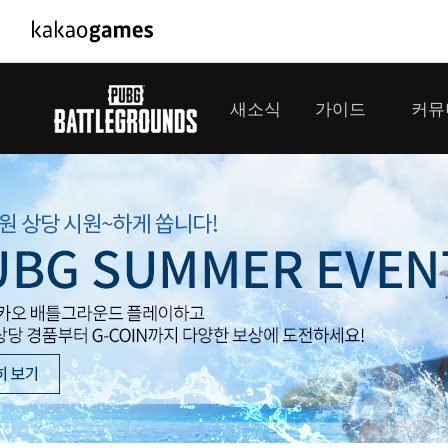
PC/모바일게임
PC게임
새소식
가이드
커뮤
도깨비의세계
배틀그라운
오딘: 발할라 라이징
패스 오브 
공지사항
게임 가이드
플레이어
GM소식
미디어
아키에이지 워
패스 오브 
이벤트
클랜 
아레스 : 라이즈 오브 가디언즈
업데이트
모집 
대회소식
모바일게임
서비스
우마무스메 프리티 더비
내정보
SMiniz
보안센터