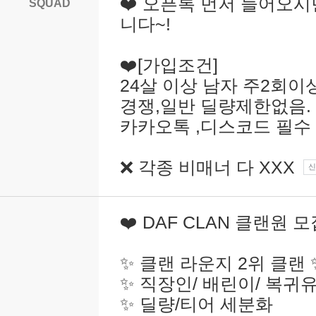
❤️ 오픈톡 먼저 들어오
SQUAD
니다~!
❤️[가입조건]
24살 이상 남자 주2회
경쟁,일반 딜량제한없음.
카카오톡 ,디스코드 필수
❌ 각종 비매너 다 XXX
신
❤️ DAF CLAN 클랜원 모
✨ 클랜 라운지 2위 클랜 
✨ 직장인/ 배린이/ 복귀
✨ 딜량/티어 세분화