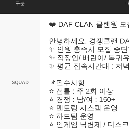
구분
❤️ DAF CLAN 클랜원 모
안녕하세요. 경쟁클랜 DA
✨ 인원 충족시 모집 중
✨ 직장인/ 배린이/ 복귀
✨ 평균 접속시간대 : 저
📌필수사항
SQUAD
⭐ 접률 : 주 2회 이상
⭐ 경쟁 : 남/여 : 150+
⭐ 멘토링 시스템 운영
⭐ 하드팀 운영
⭐ 인게임 닉변제 / 디스