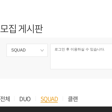
가디언 테일즈
고객센터
프린세스 커넥트 Re:Dive
공지사항
모집 게시판
프렌즈팝콘
카카오게임
프렌즈타운
게임코인
게임시간선
로그인 후 이용하실 수 있습니다.
SQUAD
전체
DUO
SQUAD
클랜