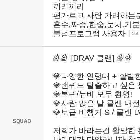
끼리끼리
편가르고 사람 가려하는
훈수,짜증,한숨,눈치,기
불법프로그램 사용자
신고
🌈🌈 [DRAV 클랜] 🌈🌈
💎다양한 연령대 + 활발한
💎랜쿼드 탈출하고 싶은 
💎복귀/뉴비 모두 환영!
💎사람 많은 날 클랜 내전
💎보급 비행기 S / 클랜 L
SQUAD
저희가 바라는건 활발한 
나이대가 다양하니까 참고