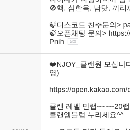
🚫핵, 심한욕, 남탓, 끼리
🍃디스코드 친추문의> pam
🍃오픈채팅 문의> https://o
Pnih
신고
❤️NJOY_클랜원 모십니다
영)
https://open.kakao.com/o
클랜 레벨 만랩~~~~20
클랜엠블럼 누리세요^^