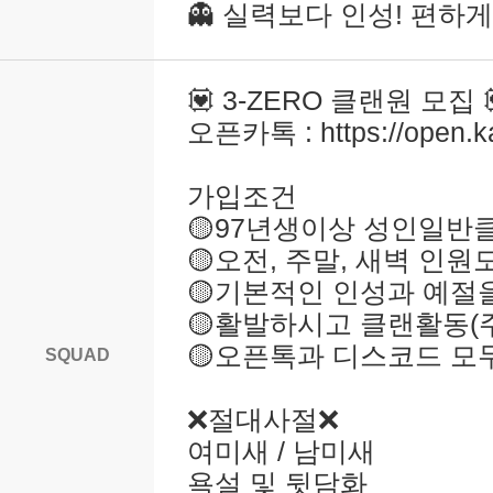
👻 실력보다 인성! 편하
💟 3-ZERO 클랜원 모집 
오픈카톡 : https://open.
가입조건
🟡97년생이상 성인일반
🟡오전, 주말, 새벽 인원
🟡기본적인 인성과 예절
🟡활발하시고 클랜활동(
🟡오픈톡과 디스코드 모
SQUAD
❌절대사절❌
여미새 / 남미새
욕설 및 뒷담화