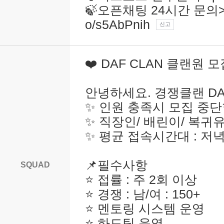
🍃오픈채팅 24시간 문의> htt
o/s5AbPnih
신고
❤️ DAF CLAN 클랜원 모
안녕하세요. 경쟁클랜 DA
✨ 인원 충족시 모집 중
✨ 직장인/ 배린이/ 복귀
✨ 평균 접속시간대 : 저
📌필수사항
SQUAD
⭐ 접률 : 주 2회 이상
⭐ 경쟁 : 남/여 : 150+
⭐ 멘토링 시스템 운영
⭐ 하드팀 운영