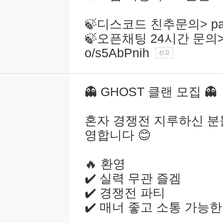
🍃디스코드 친추문의> pam
🍃오픈채팅 24시간 문의> htt
o/s5AbPnih
신고
👻 GHOST 클랜 모집 👻
혼자 경쟁전 지루하신 분들
영합니다 😊
🔥 환영
✔️ 실력 무관 즐겜
✔️ 경쟁전 파티
✔️ 매너 좋고 소통 가능한