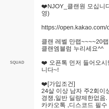
❤️NJOY_클랜원 모십니다
영)
https://open.kakao.com/o
클랜 레벨 만랩~~~~20
클랜엠블럼 누리세요^^
❤️ 오픈톡 먼저 들어오
SQUAD
니다~!
❤️[가입조건]
24살 이상 남자 주2회
경쟁,일반 딜량제한없음.
카카오톡 ,디스코드 필수