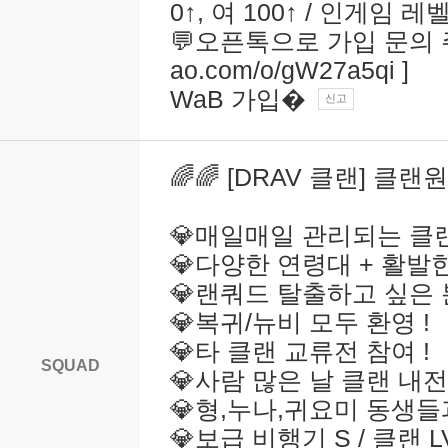
0↑, 여 100↑ / 인게임 레벨
💬오픈톡으로 가입 문의 주세요!
ao.com/o/gW27a5qi ]
WaB 가입�
신고
🌈🌈 [DRAV 클랜] 클랜원
💎매일매일 관리되는 클랜
💎다양한 연령대 + 활발한
💎랜쿼드 탈출하고 싶은 분
💎복귀/뉴비 모두 환영 !
💎타 클랜 교류전 참여 !
SQUAD
💎사람 많은 날 클랜 내전
💎형,누나,귀요미 동생들
💎보급 비행기 S / 클랜 L