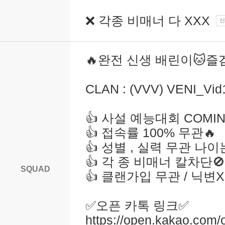
❌ 각종 비매너 다 XXX
신
🔥완전 신생 배린이🐱즐겜
CLAN : (VVV) VENI_Vid
👍 사설 예능대회 COMIN
👍 접속률 100% 무관🔥
👍 성별 , 실력 무관 나이
👍 각 종 비매너 칼차단🚫
SQUAD
👍 클랜가입 무관 / 닉변X
✅️오픈 카톡 링크✅️
https://open.kakao.co