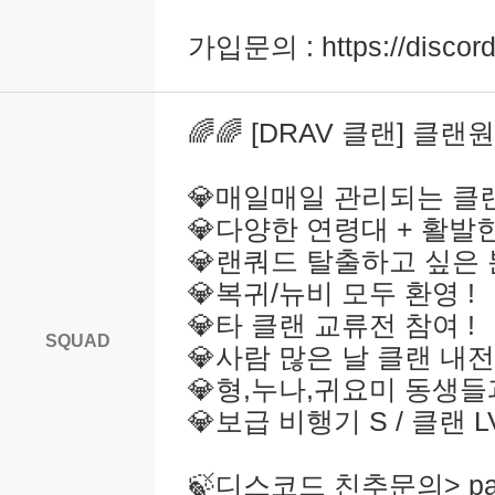
가입문의 : https://disco
🌈🌈 [DRAV 클랜] 클랜원
💎매일매일 관리되는 클랜
💎다양한 연령대 + 활발한
💎랜쿼드 탈출하고 싶은 분
💎복귀/뉴비 모두 환영 !
💎타 클랜 교류전 참여 !
SQUAD
💎사람 많은 날 클랜 내전
💎형,누나,귀요미 동생들
💎보급 비행기 S / 클랜 L
🍃디스코드 친추문의> pam