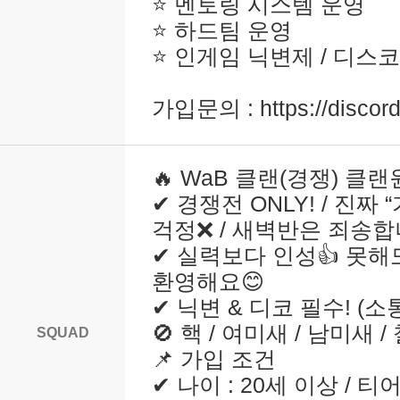
⭐ 멘토링 시스템 운영
⭐ 하드팀 운영
⭐ 인게임 닉변제 / 디스
가입문의 : https://disco
🔥 WaB 클랜(경쟁) 클랜
✔ 경쟁전 ONLY! / 진짜
걱정❌ / 새벽반은 죄송
✔ 실력보다 인성👍 못해
환영해요😊
✔ 닉변 & 디코 필수! (소
🚫 핵 / 여미새 / 남미새 
SQUAD
📌 가입 조건
✔ 나이 : 20세 이상 / 티어