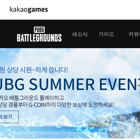
PC/모바일게임
PC게임
새소식
가이드
커뮤
도깨비의세계
배틀그라운
오딘: 발할라 라이징
패스 오브 
공지사항
게임 가이드
플레이어
GM소식
미디어
아키에이지 워
패스 오브 
이벤트
클랜 
아레스 : 라이즈 오브 가디언즈
업데이트
모집 
대회소식
모바일게임
서비스
우마무스메 프리티 더비
내정보
SMiniz
보안센터