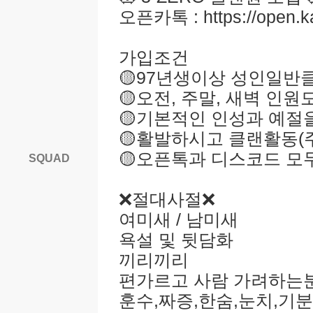
오픈카톡 : https://open.
가입조건
🟡97년생이상 성인일반
🟡오전, 주말, 새벽 인원
🟡기본적인 인성과 예절
🟡활발하시고 클랜활동(
🟡오픈톡과 디스코드 모
SQUAD
❌절대사절❌
여미새 / 남미새
욕설 및 뒷담화
끼리끼리
편가르고 사람 가려하는
훈수,짜증,한숨,눈치,기