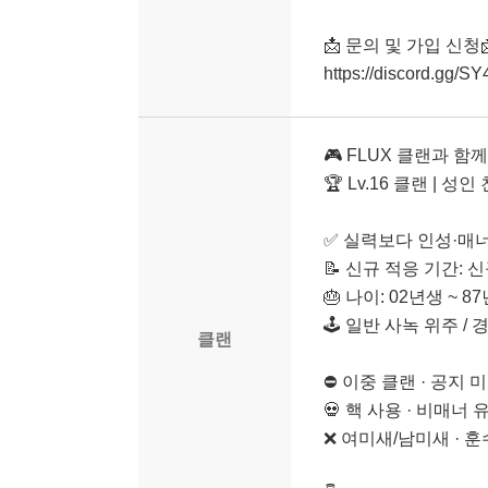
📩 문의 및 가입 신청
https://discord.gg/S
🎮 FLUX 클랜과 함
🏆 Lv.16 클랜 | 
✅ 실력보다 인성·매
📝 신규 적응 기간: 신
🎂 나이: 02년생 ~ 8
🕹️ 일반 사녹 위주 /
클랜
⛔ 이중 클랜 · 공지
💀 핵 사용 · 비매너
❌ 여미새/남미새 · 훈