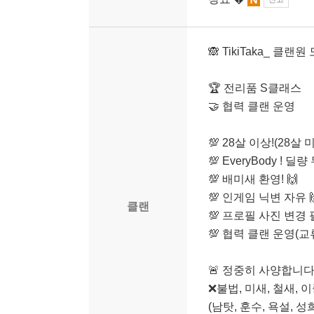
🙈 TikiTaka_ 클랜원
🏆 전리품 S클래스
🤝 협력 클랜 운영
💯 28살 이상!(28살 
💯 EveryBody ! 딜량 
💯 배미새 환영! 🙌
💯 인게임 닉변 자유 
클랜
💯 프로필 사진 변경 
💯 협력 클랜 운영(교
🚨 정중히 사양합니다
❌불법, 미새, 철새, 
(남탓, 훈수, 욕설, 