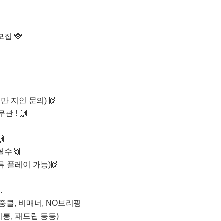
 모집 🙈
미만 지인 문의) 🙌
무관 ! 🙌

필수🙌
류 플레이 가능)🙌
.
이중클, 비매너, NO브리핑
성희롱, 패드립 등등)