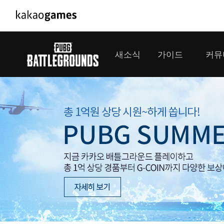
PC/모바일게임
PC게임
새소식
가이드
커뮤
도깨비의세계
배틀그라운드
오딘: 발할라 라이징
패스 오브 엑자
공지사항
게임 가이드
플레이어
GM소식
미디어
아키에이지 워
패스 오브 엑
이벤트
클랜 
아레스 : 라이즈 오브 가디언즈
업데이트
모집 
대회소식