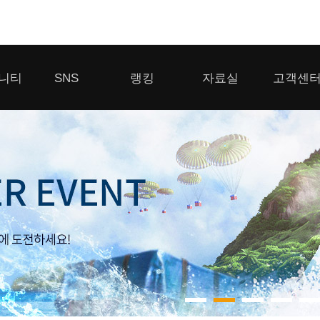
모바일게임
니티
SNS
랭킹
자료실
고객센
우마무스메 프리티 더비
일 2
SMiniz
 게시판
디스코드
클랜 생존 리더보드
다운로드
고객센터
 게시판
유튜브
경쟁전 랭킹
이용제한 이
자일
가디언 테일즈
라운지
톡채널
내 전적 히스토리
보안센터
프린세스 커넥트 Re:Dive
게시판
프렌즈팝콘
프렌즈타운