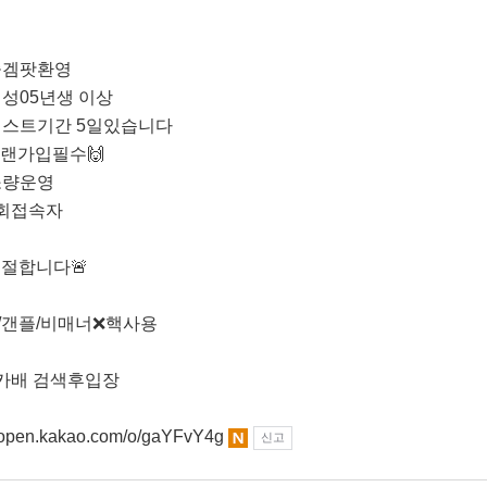
즐겜팟환영
여성05년생 이상
테스트기간 5일있습니다
클랜가입필수🙌
소량운영
3회접속자
거절합니다🚨
/갠플/비매너❌핵사용
P카배 검색후입장
pen.kakao.com/o/gaYFvY4g
신고