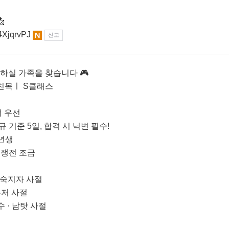

Y4XjqrvPJ
신고
께하실 가족을 찾습니다 🎮
성인 친목ㅣ S클래스
너 우선
규 기준 5일, 합격 시 닉변 필수!
7년생
 경쟁전 조금
 미숙지자 사절
 유저 사절
수 · 남탓 사절