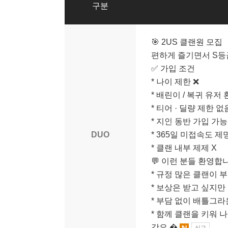
구분
🎯 2US 클랜원 모집
편하게 즐기면서 S등
✅ 가입 조건
* 나이 제한 ❌
* 배린이 / 복귀 유저
* 티어 · 딜량 제한 없
* 지인 동반 가입 가능
DUO
* 365일 미접속도 제
* 클랜 내부 제제 X
💬 이런 분들 환영합
* 규정 많은 클랜이 
* 보상은 받고 싶지만
* 부담 없이 배틀그라
* 함께 클랜을 키워 
강요 �
신고