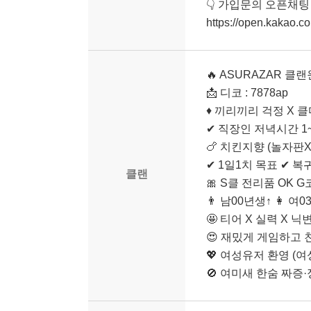
👇 가입문의 오픈채팅
https://open.kakao.
🔥 ASURAZAR 클
📩 디코 : 7878ap
♦️ 끼리끼리 걱정 X
✔ 직장인 저녁시간 1
🍗 치킨지향 (놀자판
✔ 1일1치 목표 ✔ 
클랜
🎀 S클 전리품 OK 
👨 남00년생↑ 👩 
🤩 티어 X 실력 X 닉변
😍 재밌게 게임하고 
💖 여성유저 환영 (
🚫 여미새 한숨 짜증