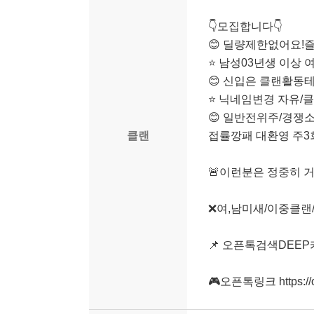
👇모집합니다👇
😊 딜량제한없어요!
⭐ 남성03년생 이상 
😊 신입은 클랜활동
⭐ 닉네임변경 자유/
😊 일반전위주/경쟁
클랜
접률깡패 대환영 주
🚨이런분은 정중히 
❌여,남미새/이중클랜
📌 오픈톡검색DEE
🎮오픈톡링크 https://o