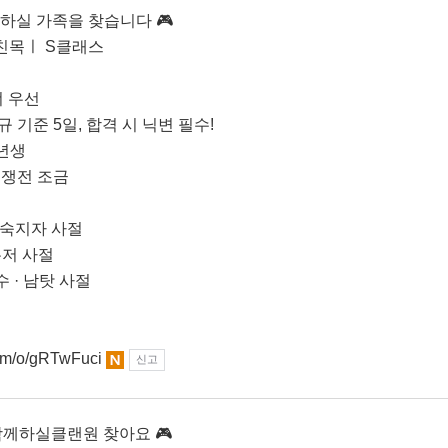
께하실 가족을 찾습니다 🎮
성인 친목ㅣ S클래스
너 우선
규 기준 5일, 합격 시 닉변 필수!
7년생
 경쟁전 조금
 미숙지자 사절
 유저 사절
수 · 남탓 사절
com/o/gRTwFuci
신고
 함께하실클랜원 찾아요 🎮