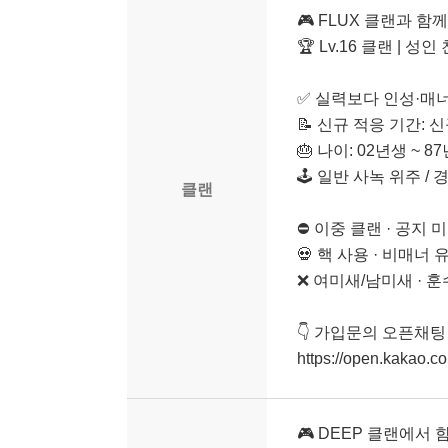
🎮 FLUX 클랜과 함
🏆 Lv.16 클랜 | 
✅ 실력보다 인성·매
📝 신규 적응 기간: 신
🎂 나이: 02년생 ~ 8
🕹️ 일반 사녹 위주 /
클랜
⛔ 이중 클랜 · 공지
💀 핵 사용 · 비매너
❌ 여미새/남미새 · 훈
👇 가입문의 오픈채팅
https://open.kakao.
🎮 DEEP 클랜에서