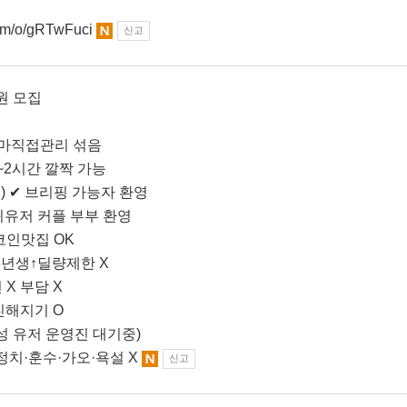
com/o/gRTwFuci
신고
랜원 모집
 클마직접관리 섞음
~2시간 깔짝 가능
X) ✔ 브리핑 가능자 환영
복귀유저 커플 부부 환영
G코인맛집 OK
여03년생↑딜량제한 X
 X 부담 X
친해지기 O
여성 유저 운영진 대기중)
·정치·훈수·가오·욕설 X
신고