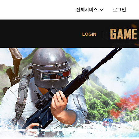
전체서비스
로그인
서비스
터
LOGIN
내정보
보안센터
의신청
고객센터
공지사항
카카오게임즈 PC방
게임코인
게임시간선택제