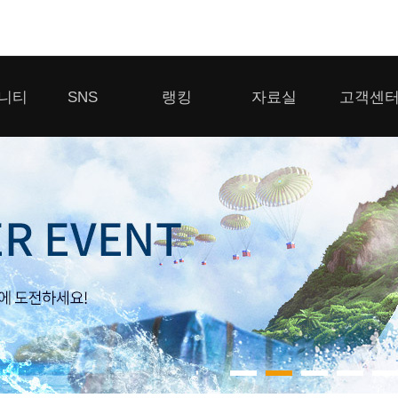
모바일게임
니티
SNS
랭킹
자료실
고객센
우마무스메 프리티 더비
일 2
SMiniz
 게시판
디스코드
클랜 생존 리더보드
다운로드
고객센터
 게시판
유튜브
경쟁전 랭킹
이용제한 이
자일
가디언 테일즈
라운지
톡채널
내 전적 히스토리
보안센터
프린세스 커넥트 Re:Dive
게시판
프렌즈팝콘
프렌즈타운