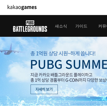
PC/모바일게임
PC게임
새소식
가이드
커뮤
도깨비의세계
배틀그라운드
오딘: 발할라 라이징
패스 오브 엑자
공지사항
게임 가이드
플레이어
GM소식
미디어
아키에이지 워
패스 오브 엑
이벤트
클랜 
아레스 : 라이즈 오브 가디언즈
업데이트
모집 
대회소식