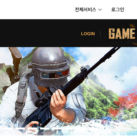
전체서비스
로그인
서비스
터
LOGIN
내정보
보안센터
의신청
고객센터
공지사항
카카오게임즈 PC방
게임코인
게임시간선택제