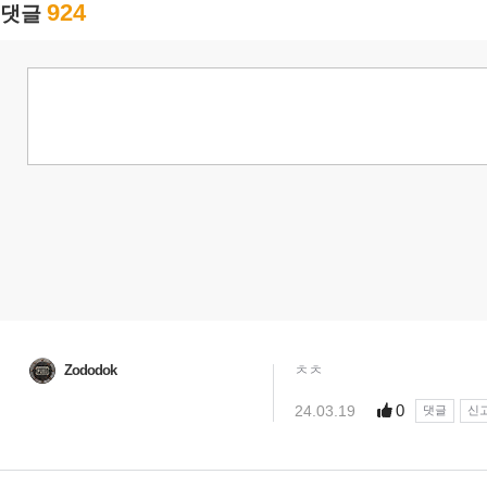
924
댓글
Zododok
ㅊㅊ
0
24.03.19
댓글
신