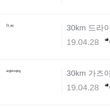
30km 드라
Di_ary
19.04.28
30km 가즈
angkimojing
19.04.28