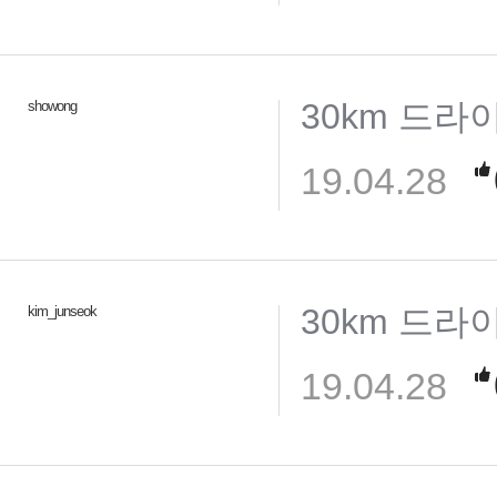
30km 드라
showong
19.04.28
30km 드라
kim_junseok
19.04.28