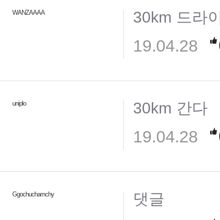
30km 드라
WANZAAAA
19.04.28
30km 간다
uniplo
19.04.28
댓글
Ggochuchamchy