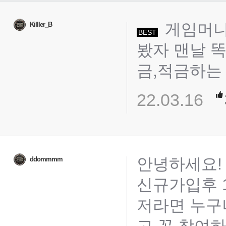
게임머니
Killler_B
BEST
봤자 맨날 
금,적금하는
22.03.16
안녕하세요!
ddommmm
신규가입후 1
저라면 누구