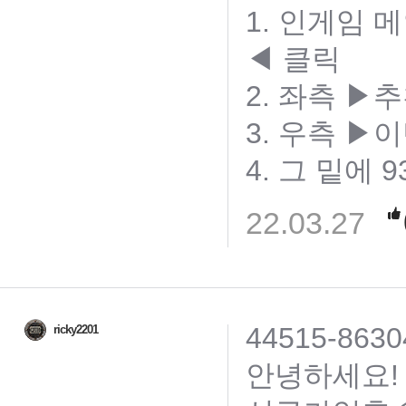
1. 인게임
◀ 클릭
2. 좌측 
3. 우측 ▶
4. 그 밑에 9
22.03.27
44515-8630
ricky2201
안녕하세요!