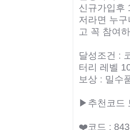
신규가입후 1
저라면 누구
고 꼭 참여하
달성조건 :
터리 레벨 1
보상 : 밀수
▶추천코드
❤️코드 : 843