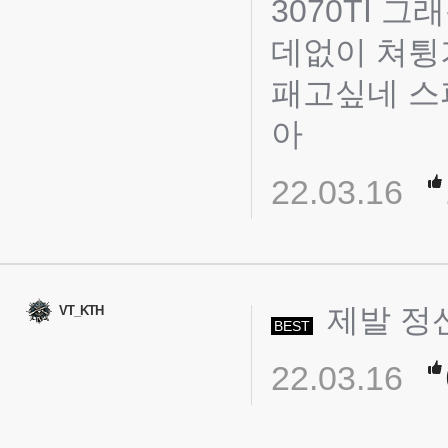
3070TI 
데없이 쳐튕
패고싶네 스
아
22.03.16
제발 정신
VT_KTH
BEST
22.03.16