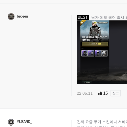
bebeen__
BEST
남자 외모 헤어 출시 
15
22.05.11
신고
YUZARD_
진짜 요즘 무기 스킨이나 서바이