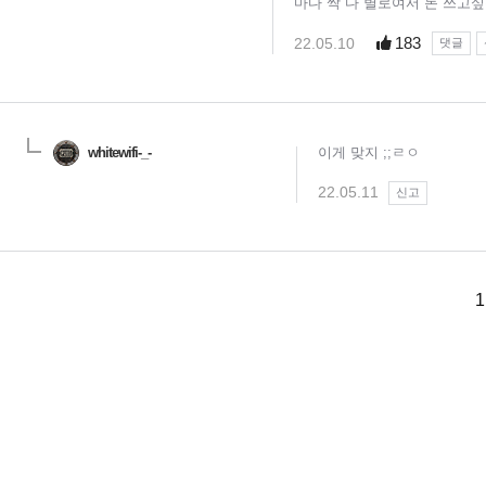
마다 싹 다 별로여서 돈 쓰고싶
183
22.05.10
댓글
whitewifi-_-
이게 맞지 ;;ㄹㅇ
22.05.11
신고
1
님
랭킹 정보가