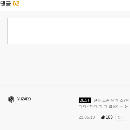
62
댓글
YUZARD_
BEST
진짜 요즘 무기 스킨이
디자인마다 싹 다 별로여서 돈
183
22.05.10
신고